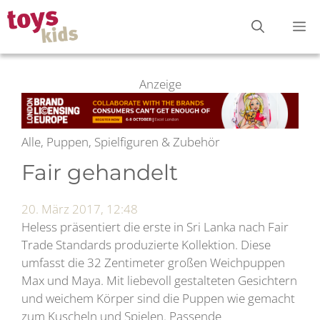
Zum
M
Inhalt
springen
Anzeige
Alle, Puppen, Spielfiguren & Zubehör
Fair gehandelt
20. März 2017, 12:48
Heless präsentiert die erste in Sri Lanka nach Fair
Trade Standards produzierte Kollektion. Diese
umfasst die 32 Zentimeter großen Weichpuppen
Max und Maya. Mit liebevoll gestalteten Gesichtern
und weichem Körper sind die Puppen wie gemacht
zum Kuscheln und Spielen. Passende