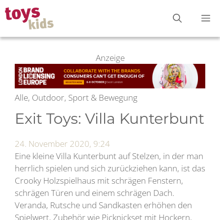
Zum
M
Inhalt
springen
Anzeige
Alle, Outdoor, Sport & Bewegung
Exit Toys: Villa Kunterbunt
24. November 2020, 9:24
Eine kleine Villa Kunterbunt auf Stelzen, in der man
herrlich spielen und sich zurückziehen kann, ist das
Crooky Holzspielhaus mit schrägen Fenstern,
schrägen Türen und einem schrägen Dach.
Veranda, Rutsche und Sandkasten erhöhen den
Spielwert, Zubehör wie Picknickset mit Hockern,