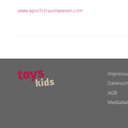
www.epoch-traumwiesen.com
Impress
Datensch
AGB
Mediada