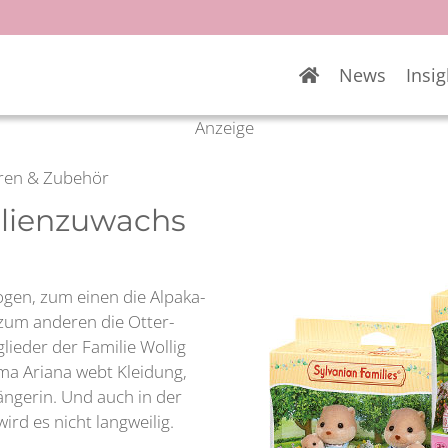
News
Insig
Anzeige
guren & Zubehör
ilienzuwachs
zogen, zum einen die Alpaka-
 zum anderen die Otter-
lieder der Familie Wollig
ama Ariana webt Kleidung,
ängerin. Und auch in der
rd es nicht langweilig.