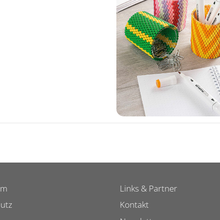
um
Links & Partner
utz
Kontakt