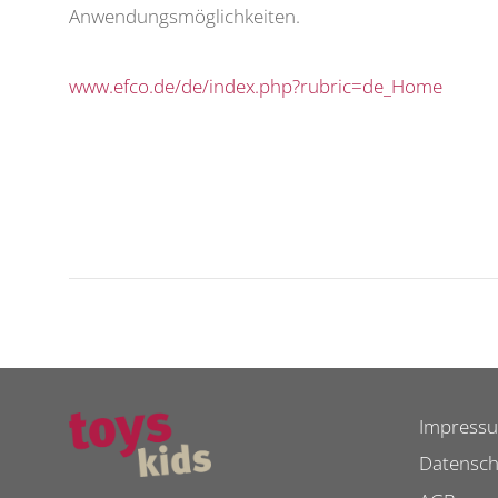
Anwendungsmöglichkeiten.
www.efco.de/de/index.php?rubric=de_Home
Impress
Datensch