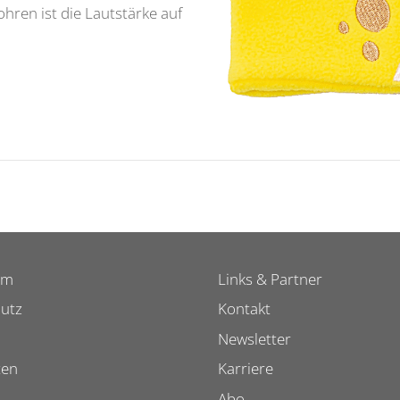
ren ist die Lautstärke auf
um
Links & Partner
utz
Kontakt
Newsletter
ten
Karriere
Abo