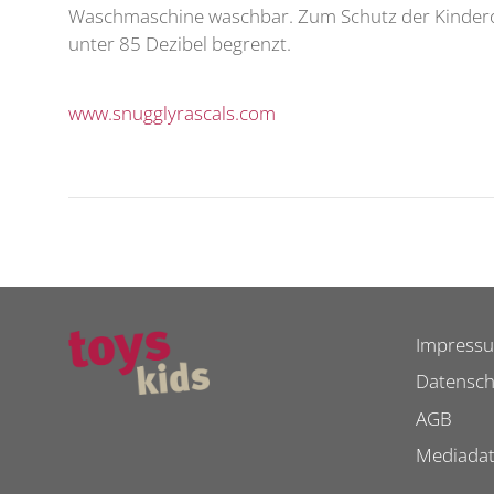
Waschmaschine waschbar. Zum Schutz der Kinderoh
unter 85 Dezibel begrenzt.
www.snugglyrascals.com
Impress
Datensch
AGB
Mediada