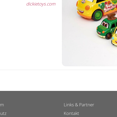
dickietoys.com
um
Links & Partner
utz
Kontakt