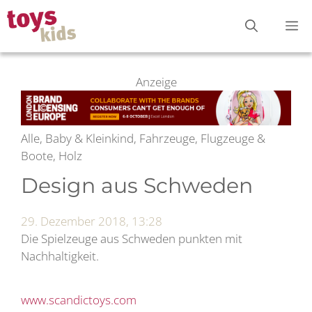
Zum
M
Inhalt
springen
Anzeige
Alle, Baby & Kleinkind, Fahrzeuge, Flugzeuge &
Boote, Holz
Design aus Schweden
29. Dezember 2018, 13:28
Die Spielzeuge aus Schweden punkten mit
Nachhaltigkeit.
www.scandictoys.com