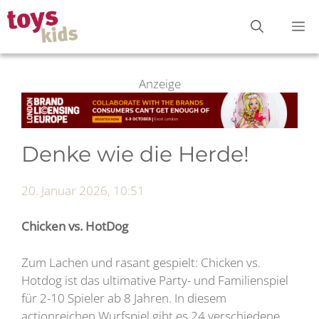
Zum
M
Inhalt
springen
Anzeige
Denke wie die Herde!
20. Januar 2026, 10:51
Chicken vs. HotDog
Zum Lachen und rasant gespielt: Chicken vs.
Hotdog ist das ultimative Party- und Familienspiel
für 2-10 Spieler ab 8 Jahren. In diesem
actionreichen Wurfspiel gibt es 24 verschiedene