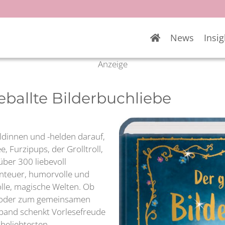
News
Insig
Anzeige
eballte Bilderbuchliebe
ldinnen und -helden darauf,
e, Furzipups, der Grolltroll,
ber 300 liebevoll
benteuer, humorvolle und
lle, magische Welten. Ob
ge oder zum gemeinsamen
lband schenkt Vorlesefreude
 beliebtesten