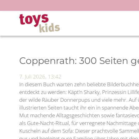
Zum
Inhalt
springen
Coppenrath: 300 Seiten g
7. Juli 2026, 13:42
In diesem Buch warten zehn beliebte Bilderbuchhe
entdeckt zu werden: Käpt’n Sharky, Prinzessin Lillife
der wilde Räuber Donnerpups und viele mehr. Auf ü
illustrierten Seiten taucht ihr ein in spannende A
Mut machende Alltagsgeschichten sowie fantasievo
als Gute-Nacht-Ritual, für verregnete Nachmitta
Kuscheln auf dem Sofa: Dieser prachtvolle Samme
pur und begleitet eure Familien über Jahre mit den