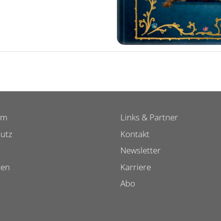
um
Links & Partner
utz
Kontakt
Newsletter
ten
Karriere
Abo