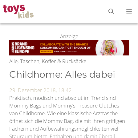
Zum
M
Inhalt
springen
Anzeige
Alle, Taschen, Koffer & Rucksäcke
Childhome: Alles dabei
29. Dezember 2018, 18:42
Praktisch, modisch und absolut im Trend sind
Mommy Bags und Mommy‘s Treasure Clutches
von Childhome. Wie eine klassische Arzttasche
öffnet sich die Mommy Bag, die mit ihren griffigen
Fächern und Aufbewahrungsmöglichkeiten viel
Stauraum bietet. Enthalten und damit überall