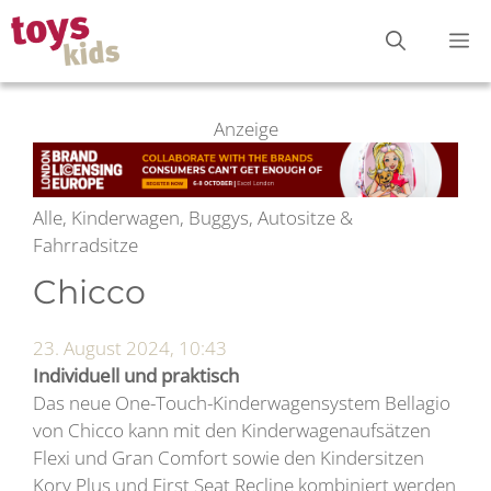
Zum
M
Inhalt
springen
Anzeige
Alle, Kinderwagen, Buggys, Autositze &
Fahrradsitze
Chicco
23. August 2024, 10:43
Individuell und praktisch
Das neue One-Touch-Kinderwagensystem Bellagio
von Chicco kann mit den Kinderwagenaufsätzen
Flexi und Gran Comfort sowie den Kindersitzen
Kory Plus und First Seat Recline kombiniert werden