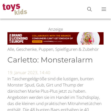
Zum
M
Inhalt
springen
Anzeige
Alle, Geschenke, Puppen, Spielfiguren & Zubehör
Carletto: Monsteralarm
19. Januar 2023, 14:40
In Taschengeldgröße sind die lustigen, bunten
Monster Spud, Gub, Girt und Thump der
dänischen Marke Plus-Plus jetzt zu haben.
Angeboten werden sie im Handel im Tischdisplay,
das die kleinen und praktischen Mitnahmetütchen
enthält. Die 48 bunten Bags enthalten je 40