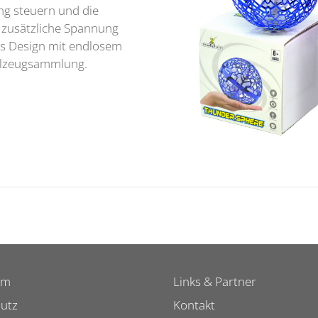
ng steuern und die
g zusätzliche Spannung
es Design mit endlosem
ielzeugsammlung.
um
Links & Partner
utz
Kontakt