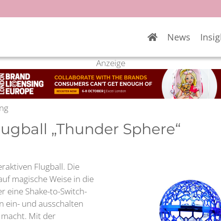
News
Insig
Anzeige
ung
Flugball „Thunder Sphere“
eraktiven Flugball. Die
auf magische Weise in die
er eine Shake-to-Switch-
n ein- und ausschalten
 macht. Mit der