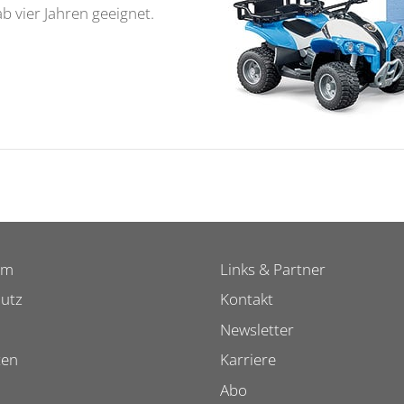
b vier Jahren geeignet.
um
Links & Partner
utz
Kontakt
Newsletter
ten
Karriere
Abo