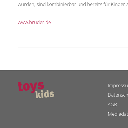
wurden, sind kombinierbar und bereits für Kinder a
www.bruder.de
Impress
Datensch
AGB
Mediada