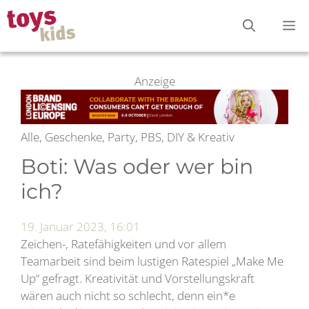
Zum
M
Inhalt
springen
Anzeige
Alle, Geschenke, Party, PBS, DIY & Kreativ
Boti: Was oder wer bin
ich?
19. Januar 2023, 16:01
Zeichen-, Ratefähigkeiten und vor allem
Teamarbeit sind beim lustigen Ratespiel „Make Me
Up“ gefragt. Kreativität und Vorstellungskraft
wären auch nicht so schlecht, denn ein*e