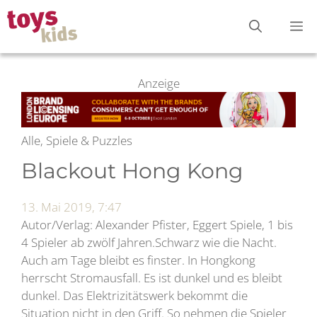
Zum
M
Inhalt
springen
Anzeige
Alle, Spiele & Puzzles
Blackout Hong Kong
13. Mai 2019, 7:47
Autor/Verlag: Alexander Pfister, Eggert Spiele, 1 bis
4 Spieler ab zwölf Jahren.Schwarz wie die Nacht.
Auch am Tage bleibt es finster. In Hongkong
herrscht Stromausfall. Es ist dunkel und es bleibt
dunkel. Das Elektrizitätswerk bekommt die
Situation nicht in den Griff. So nehmen die Spieler