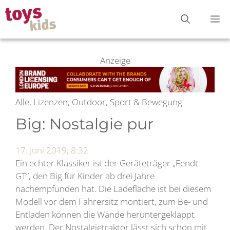
Zum
M
Inhalt
springen
Anzeige
Alle, Lizenzen, Outdoor, Sport & Bewegung
Big: Nostalgie pur
17. Juni 2019, 8:32
Ein echter Klassiker ist der Geräteträger „Fendt
GT“, den Big für Kinder ab drei Jahre
nachempfunden hat. Die Ladefläche ist bei diesem
Modell vor dem Fahrersitz montiert, zum Be- und
Entladen können die Wände heruntergeklappt
werden. Der Nostalgietraktor lässt sich schon mit