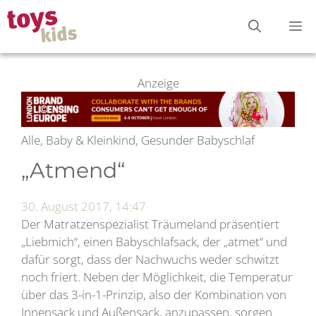
Zum
M
Inhalt
springen
Anzeige
Alle, Baby & Kleinkind, Gesunder Babyschlaf
„Atmend“
30. August 2017, 14:47
Der Matratzenspezialist Träumeland präsentiert
„Liebmich“, einen Babyschlafsack, der „atmet“ und
dafür sorgt, dass der Nachwuchs weder schwitzt
noch friert. Neben der Möglichkeit, die Temperatur
über das 3-in-1-Prinzip, also der Kombination von
Innensack und Außensack, anzupassen, sorgen