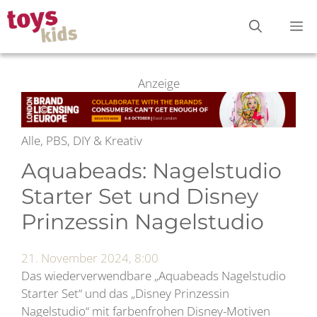
Zum
M
Inhalt
springen
Anzeige
Alle, PBS, DIY & Kreativ
Aquabeads: Nagelstudio
Starter Set und Disney
Prinzessin Nagelstudio
21. November 2024, 8:00
Das wiederverwendbare „Aquabeads Nagelstudio
Starter Set“ und das „Disney Prinzessin
Nagelstudio“ mit farbenfrohen Disney-Motiven