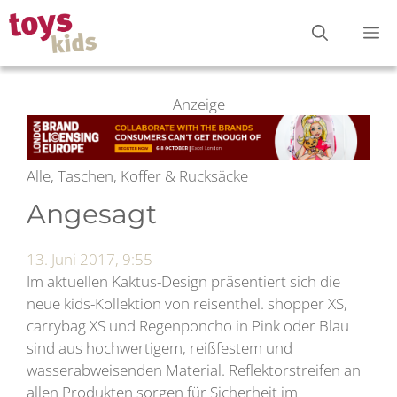
Zum
M
Inhalt
springen
Anzeige
Alle, Taschen, Koffer & Rucksäcke
Angesagt
13. Juni 2017, 9:55
Im aktuellen Kaktus-Design präsentiert sich die
neue kids-Kollektion von reisenthel. shopper XS,
carrybag XS und Regenponcho in Pink oder Blau
sind aus hochwertigem, reißfestem und
wasserabweisenden Material. Reflektorstreifen an
allen Produkten sorgen für Sicherheit im