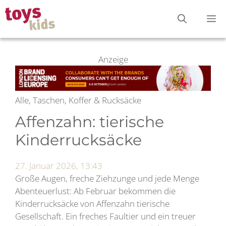
Zum
M
Inhalt
springen
Anzeige
Alle, Taschen, Koffer & Rucksäcke
Affenzahn: tierische
Kinderrucksäcke
27. Januar 2026, 13:43
Große Augen, freche Ziehzunge und jede Menge
Abenteuerlust: Ab Februar bekommen die
Kinderrucksäcke von Affenzahn tierische
Gesellschaft. Ein freches Faultier und ein treuer