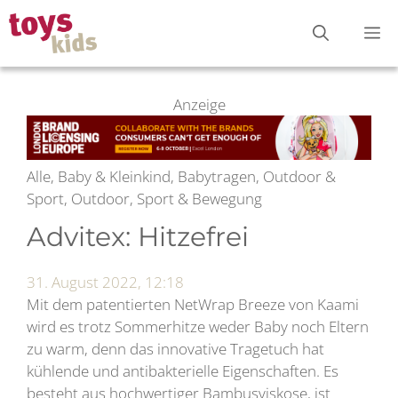
Zum
M
Inhalt
springen
Anzeige
Alle, Baby & Kleinkind, Babytragen, Outdoor &
Sport, Outdoor, Sport & Bewegung
Advitex: Hitzefrei
31. August 2022, 12:18
Mit dem patentierten NetWrap Breeze von Kaami
wird es trotz Sommerhitze weder Baby noch Eltern
zu warm, denn das innovative Tragetuch hat
kühlende und antibakterielle Eigenschaften. Es
besteht aus hochwertiger Bambusviskose, ist