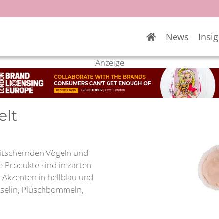
News
Insig
Anzeige
elt
witschernden Vögeln und
e Produkte sind in zarten
 Akzenten in hellblau und
sselin, Plüschbommeln,