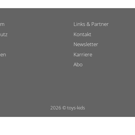
um
Links & Partner
utz
Kontakt
Newsletter
ten
Karriere
Abo
2026 © toys-kids