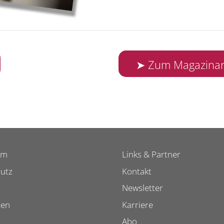
➤ Zum Magazinar
um
Links & Partner
utz
Kontakt
Newsletter
ten
Karriere
Abo