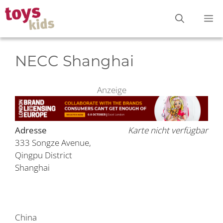
Zum
M
Inhalt
springen
NECC Shanghai
Anzeige
Adresse
Karte nicht verfügbar
333 Songze Avenue,
Qingpu District
Shanghai
China