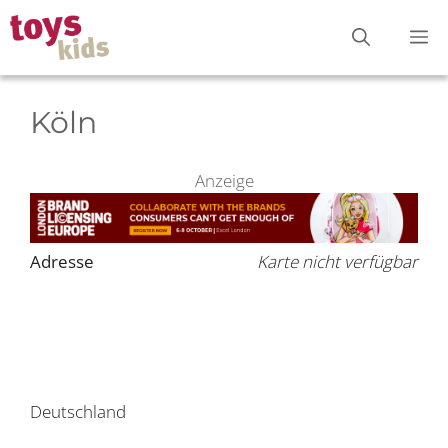
Zum
M
Inhalt
springen
Köln
Anzeige
Adresse
Karte nicht verfügbar
Deutschland