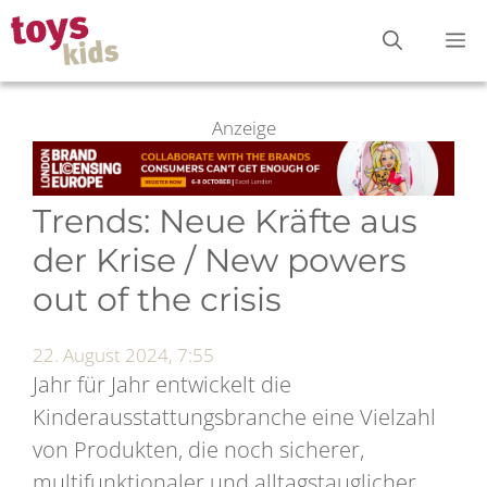
Zum
M
Inhalt
springen
Anzeige
Trends: Neue Kräfte aus
der Krise / New powers
out of the crisis
22. August 2024, 7:55
Jahr für Jahr entwickelt die
Kinderausstattungsbranche eine Vielzahl
von Produkten, die noch sicherer,
multifunktionaler und alltagstauglicher