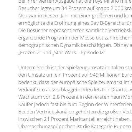
Bei ihrer vierten Ausgabe hat die Toys Milano mit
Besucher legte um 34 Prozent auf knapp 2.000 krä
Neu war in diesem Jahr mit einer größeren und ko
ermöglichte die Eröffnung eines Bay B-Bereichs fü
Die Besucher repräsentierten sämtliche Vertriebs
ergänzende Programm der Messe bot zahlreichen Wo
demographischen Dynamik beschäftigten. Disney a
„Frozen 2“ und „Star Wars – Episode IX“.
Unterm Strich ist der Spielzeugumsatz in Italien st
den Umsatz um ein Prozent auf 949 Millionen Euro 
bedenkt, dass der europäische Spielzeugmarkt im se
Verkäufe im aussschlaggebenden letzten Quartal, w
Wachstum von 2,8 Prozent in den ersten neun Mona
Käufer jedoch fast bis zum Beginn der Winterferie
Bei den Vertriebskanälen gehörten die großen Verb
inzwischen 21 Prozent Marktanteil erreicht haben, 
Überraschungspüppchen ist die Kategorie Puppen m