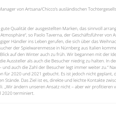
 Manager von Artsana/Chicco’s ausländischen Tochtergesells
 gute Qualität der ausgestellten Marken, das sinnvoll arrang
Atmosphäre“, so Paolo Taverna, der Geschäftsführer von Ass
iger Händler ins Leben gerufen, die sich über das Weihnac
ucher der Spielwarenmesse in Nürnberg aus Italien kommen, 
 Blick auf den Winter auch zu früh. Wir begannen mit der Id
die Aussteller als auch die Besucher niedrig zu halten. In 
 – und auch die Zahl der Besucher legt immer weiter zu.“ Nac
n für 2020 und 2021 gebucht. Es ist jedoch nicht geplant, d
Stände. Das Ziel ist es, direkte und leichte Kontakte zwi
li. „Wir ändern unseren Ansatz nicht – aber wir profitieren v
il 2020 terminiert.