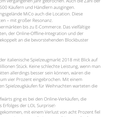
 vom vergangenen Jahr gebrochen. Auch die Zahl der
1.600 Käufern und Händlern ausgingen.
ngsgelände MiCo auch die Location. Diese
ten – mit großer Resonanz.
ermärkten bis zu E-Commerce. Das vielfältige
n, der Online-Offline-Integration und der
ekoppelt an die bevorstehenden Blockbuster
der italienische Spielzeugmarkt 2018 mit Blick auf
llionen Stück. Keine schlechte Leistung, wenn man
tten allerdings besser sein können, wären die
t um vier Prozent eingebrochen. Mit einem
en Spielzeugkäufen für Weihnachten warteten die
wärts ging es bei den Online-Verkäufen, die
 Erfolges der LOL Surprise!-
gekommen, mit einem Verlust von acht Prozent fiel