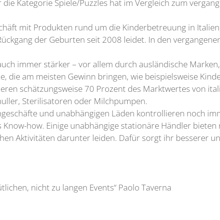
r die Kategorie Spiele/Puzzles hat im Vergleich zum vergan
häft mit Produkten rund um die Kinderbetreuung in Italien, 
Rückgang der Geburten seit 2008 leidet. In den vergangenen
uch immer stärker – vor allem durch ausländische Marken, d
te, die am meisten Gewinn bringen, wie beispielsweise Kin
ieren schätzungsweise 70 Prozent des Marktwertes von ital
nuller, Sterilisatoren oder Milchpumpen.
geschäfte und unabhängigen Läden kontrollieren noch imme
 Know-how. Einige unabhängige stationäre Händler bieten 
n Aktivitäten darunter leiden. Dafür sorgt ihr besserer und
tlichen, nicht zu langen Events“ Paolo Taverna