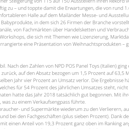
 einer Steigerung von 115 auf 150 Ausstellern ihren Rekord
ftig zu – und toppte damit die Erwartungen, die von rund 
mfortableren Halle auf dem Mailänder Messe- und Ausstellu
r Babyprodukte, in dem sich 26 Firmen der Branche vorstell
kanäle, von Fachmärkten über Handelsketten und Verbrauch
rkshops, die sich mit Themen wie Lizenzierung, Marktdate
rrangierte eine Präsentation von Weihnachtsprodukten – g
abil. Nach den Zahlen von NPD POS Panel Toys (Italien) ging 
zurück, auf den Absatz bezogen um 1,5 Prozent auf 63,5 Mi
lben Jahr vier Prozent an Umsatz verlor. Die Ergebnisse hä
elches für 54 Prozent des jährlichen Umsatzes steht, nich
ten hatte das Jahr 2018 tatsächlich gut begonnen. Mit ihr
n, was zu einem Verkaufsengpass führte.
raucher- und Supermärkte wiederum zu den Verlierern, auf
und bei den Fachgeschäften (plus sieben Prozent). Dank des
it einen Anteil von 19,3 Prozent ganz oben im Ranking an