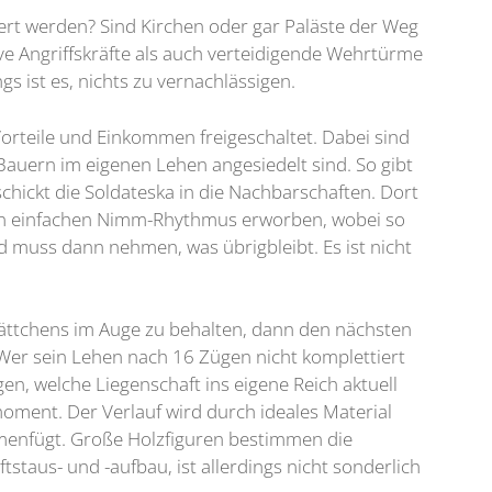
iert werden? Sind Kirchen oder gar Paläste der Weg
ive Angriffskräfte als auch verteidigende Wehrtürme
s ist es, nichts zu vernachlässigen.
Vorteile und Einkommen freigeschaltet. Dabei sind
Bauern im eigenen Lehen angesiedelt sind. So gibt
hickt die Soldateska in die Nachbarschaften. Dort
nen einfachen Nimm-Rhythmus erworben, wobei so
d muss dann nehmen, was übrigbleibt. Es ist nicht
 Plättchens im Auge zu behalten, dann den nächsten
Wer sein Lehen nach 16 Zügen nicht komplettiert
n, welche Liegenschaft ins eigene Reich aktuell
ment. Der Verlauf wird durch ideales Material
ammenfügt. Große Holzfiguren bestimmen die
tstaus- und -aufbau, ist allerdings nicht sonderlich