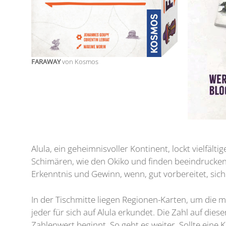
FARAWAY
von Kosmos
Alula, ein geheimnisvoller Kontinent, lockt vielfä
Schimären, wie den Okiko und finden beeindrucken
Erkenntnis und Gewinn, wenn, gut vorbereitet, si
In der Tischmitte liegen Regionen-Karten, um die mi
jeder für sich auf Alula erkundet. Die Zahl auf die
Zahlenwert beginnt. So geht es weiter. Sollte eine K