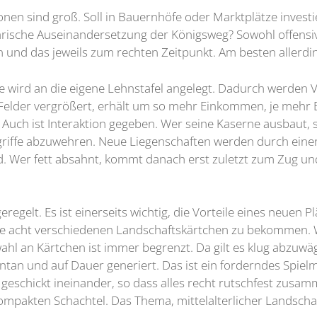
ionen sind groß. Soll in Bauernhöfe oder Marktplätze invest
litärische Auseinandersetzung der Königsweg? Sowohl offens
n und das jeweils zum rechten Zeitpunkt. Am besten allerding
ie wird an die eigene Lehnstafel angelegt. Dadurch werden 
 Felder vergrößert, erhält um so mehr Einkommen, je mehr 
ch ist Interaktion gegeben. Wer seine Kaserne ausbaut, sc
griffe abzuwehren. Neue Liegenschaften werden durch ei
rd. Wer fett absahnt, kommt danach erst zuletzt zum Zug un
regelt. Es ist einerseits wichtig, die Vorteile eines neuen
 die acht verschiedenen Landschaftskärtchen zu bekommen. 
l an Kärtchen ist immer begrenzt. Da gilt es klug abzuwäge
n und auf Dauer generiert. Das ist ein forderndes Spielmo
 geschickt ineinander, so dass alles recht rutschfest zus
 kompakten Schachtel. Das Thema, mittelalterlicher Landschaf