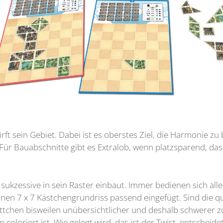
rft sein Gebiet. Dabei ist es oberstes Ziel, die Harmonie z
 Für Bauabschnitte gibt es Extralob, wenn platzsparend, das
sukzessive in sein Raster einbaut. Immer bedienen sich alle
en 7 x 7 Kästchengrundriss passend eingefügt. Sind die qu
ttchen bisweilen unübersichtlicher und deshalb schwerer z
coloriert ist. Wie gelegt wird, das ist der Twist, entscheidet