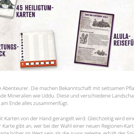
ltige Abenteurer. Die machen Bekanntschaft mit seltsamen Pf
de Mineralien wie Uddu. Diese und verschiedene Landschaf
ch am Ende alles zusammenfügt.
t Karten von der Hand gerangelt wird. Gleichzeitig wird ein
ser Karte gibt an, wer bei der Wahl einer neuen Regionen-Kar
arte höher im Wert sein als die zuvor gelegte, erhält der Sp