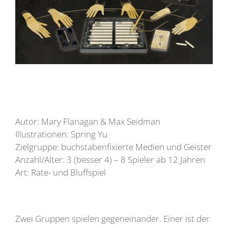
Autor: Mary Flanagan & Max Seidman
Illustrationen: Spring Yu
Zielgruppe: buchstabenfixierte Medien und Geister
Anzahl/Alter: 3 (besser 4) – 8 Spieler ab 12 Jahren
Art: Rate- und Bluffspiel
Zwei Gruppen spielen gegeneinander. Einer ist der