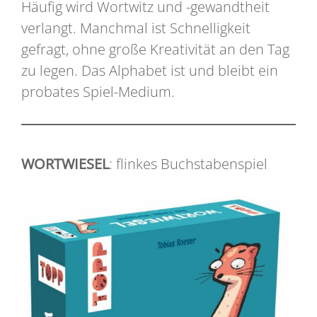
Häufig wird Wortwitz und -gewandtheit
verlangt. Manchmal ist Schnelligkeit
gefragt, ohne große Kreativität an den Tag
zu legen. Das Alphabet ist und bleibt ein
probates Spiel-Medium.
WORTWIESEL
: flinkes Buchstabenspiel