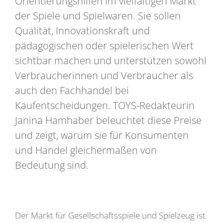
Orientierungshilfen im vielfältigen Markt
der Spiele und Spielwaren. Sie sollen
Qualität, Innovationskraft und
pädagogischen oder spielerischen Wert
sichtbar machen und unterstützen sowohl
Verbraucherinnen und Verbraucher als
auch den Fachhandel bei
Kaufentscheidungen. TOYS-Redakteurin
Janina Hamhaber beleuchtet diese Preise
und zeigt, warum sie für Konsumenten
und Handel gleichermaßen von
Bedeutung sind.
Der Markt für Gesellschaftsspiele und Spielzeug ist