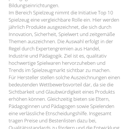
Bildungseinrichtungen.
Im Bereich Spielzeug nimmt die Initiative Top 10
Spielzeug eine vergleichbare Rolle ein. Hier werden
jährlich Produkte ausgezeichnet, die sich durch
Innovation, Sicherheit, Spielwert und zeitgemäße
Themen auszeichnen. Die Auswahl erfolgt in der
Regel durch Expertengremien aus Handel,
Industrie und Pädagogik. Ziel ist es, qualitativ
hochwertige Spielwaren hervorzuheben und
Trends im Spielzeugmarkt sichtbar zu machen.
Für Hersteller stellen solche Auszeichnungen einen
bedeutenden Wettbewerbsvorteil dar, da sie die
Sichtbarkeit und Glaubwürdigkeit eines Produkts
erhöhen können. Gleichzeitig bieten sie Eltern,
Pädagoginnen und Pädagogen sowie Spielenden
eine verlässliche Etnscheidungshilfe. Insgesamt
tragen Preise und Bestenlisten dazu bei,
Qualitätsstandards zu fördern und die Entwicklung