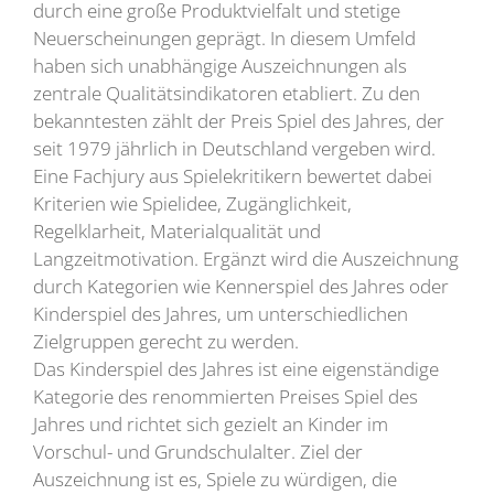
durch eine große Produktvielfalt und stetige
Neuerscheinungen geprägt. In diesem Umfeld
haben sich unabhängige Auszeichnungen als
zentrale Qualitätsindikatoren etabliert. Zu den
bekanntesten zählt der Preis Spiel des Jahres, der
seit 1979 jährlich in Deutschland vergeben wird.
Eine Fachjury aus Spielekritikern bewertet dabei
Kriterien wie Spielidee, Zugänglichkeit,
Regelklarheit, Materialqualität und
Langzeitmotivation. Ergänzt wird die Auszeichnung
durch Kategorien wie Kennerspiel des Jahres oder
Kinderspiel des Jahres, um unterschiedlichen
Zielgruppen gerecht zu werden.
Das Kinderspiel des Jahres ist eine eigenständige
Kategorie des renommierten Preises Spiel des
Jahres und richtet sich gezielt an Kinder im
Vorschul- und Grundschulalter. Ziel der
Auszeichnung ist es, Spiele zu würdigen, die