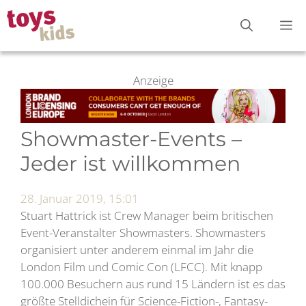
Zum
M
Inhalt
springen
Anzeige
Showmaster-Events –
Jeder ist willkommen
28. Januar 2019, 15:01
Stuart Hattrick ist Crew Manager beim britischen
Event-Veranstalter Showmasters. Showmasters
organisiert unter anderem einmal im Jahr die
London Film und Comic Con (LFCC). Mit knapp
100.000 Besuchern aus rund 15 Ländern ist es das
größte Stelldichein für Science-Fiction-, Fantasy-