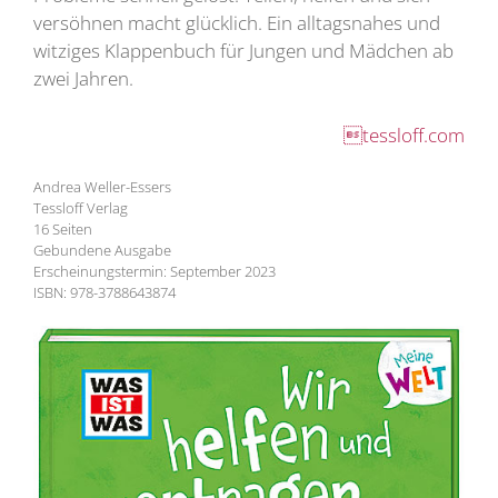
versöhnen macht glücklich. Ein alltagsnahes und
witziges Klappenbuch für Jungen und Mädchen ab
zwei Jahren.
tessloff.com
Andrea Weller-Essers
Tessloff Verlag
16 Seiten
Gebundene Ausgabe
Erscheinungstermin: September 2023
ISBN: 978-3788643874