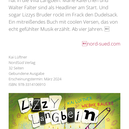
hat in die Villa Langbein. Marie Käferchen und
Walter Falter sind als Headliner am Start. Und
sogar Lizzys Bruder rockt im Frack den Dudelsack.
Ein mitreißendes Buch mit coolen Versen, das von
echt gefühlter Musik erzählt. Ab vier Jahren. 
nord-sued.com
Kai Lüftner
NordSüd Verlag
32 Seiten
Gebundene Ausgabe
Erscheinungstermin: März 2024
ISBN: 978-3314106910