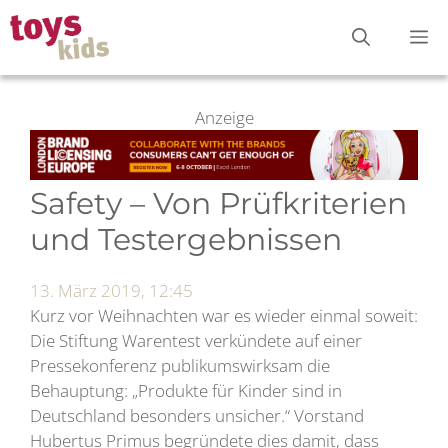
Zum
M
Inhalt
springen
Anzeige
Safety – Von Prüfkriterien
und Testergebnissen
13. März 2019, 12:45
Kurz vor Weihnachten war es wieder einmal soweit:
Die Stiftung Warentest verkündete auf einer
Pressekonferenz publikumswirksam die
Behauptung: „Produkte für Kinder sind in
Deutschland besonders unsicher.“ Vorstand
Hubertus Primus begründete dies damit, dass