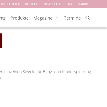
MEDIADATEN
KONTAKT
NEWSLETTER
ABO
KARRIERE
hts
Produkte
Magazine
Termine
en einzelnen Siegeln für Baby- und Kinderspielzeug
k.