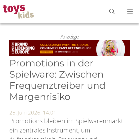
Zum
M
Inhalt
springen
Anzeige
Promotions in der
Spielware: Zwischen
Frequenztreiber und
Margenrisiko
25. Juni 2026, 14:01
Promotions bleiben im Spielwarenmarkt
ein zentrales Instrument, um