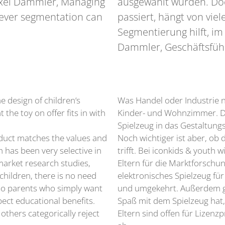
 Axel Dammler, Managing
ausgewählt wurden. Doch
lever segmentation can
passiert, hängt von vie
Segmentierung hilft, i
Dammler, Geschäftsführ
e design of children‘s
Was Handel oder Industrie ni
he toy on offer fits in with
Kinder- und Wohnzimmer. D
Spielzeug in das Gestaltung
duct matches the values and
Noch wichtiger ist aber, ob 
h has been very selective in
trifft. Bei iconkids & youth 
market research studies,
Eltern für die Marktforsch
children, there is no need
elektronisches Spielzeug für
lso parents who simply want
und umgekehrt. Außerdem gib
pect educational benefits.
Spaß mit dem Spielzeug hat
others categorically reject
Eltern sind offen für Lizen