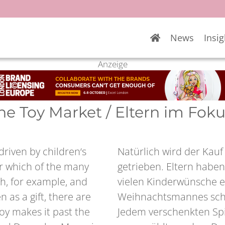
News
Insig
Anzeige
the Toy Market / Eltern im Fo
driven by children‘s
Natürlich wird der Kau
r which of the many
getrieben. Eltern haben
gh, for example, and
vielen Kinderwünsche es
n as a gift, there are
Weihnachtsmannes schaf
oy makes it past the
Jedem verschenkten Spi