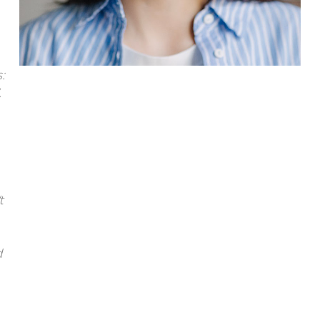
:
.
t
d