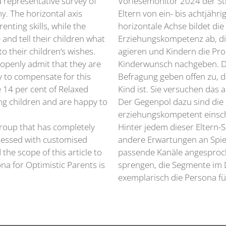
 representative survey of
Vorlesemonitor 2024 der Sti
y. The horizontal axis
Eltern von ein- bis achtjähri
nting skills, while the
horizontale Achse bildet di
 and tell their children what
Erziehungskompetenz ab, die 
o their children‘s wishes.
agieren und Kindern die Pro
 openly admit that they are
Kinderwunsch nachgeben. Di
ry to compensate for this
Befragung geben offen zu, da
e 14 per cent of Relaxed
Kind ist. Sie versuchen das
ng children and are happy to
Der Gegenpol dazu sind die 1
erziehungskompetent einsc
group that has completely
Hinter jedem dieser Eltern-
dressed with customised
andere Erwartungen an Spie
the scope of this article to
passende Kanäle angespro
na for Optimistic Parents is
sprengen, die Segmente im D
exemplarisch die Persona fü