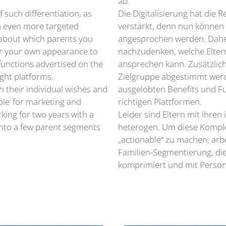
ab.
 such differentiation, as
Die Digitalisierung hat die 
n even more targeted
verstärkt, denn nun können 
k about which parents you
angesprochen werden. Daher
lor your own appearance to
nachzudenken, welche Elter
 functions advertised on the
ansprechen kann. Zusätzlich
ght platforms.
Zielgruppe abgestimmt werd
 their individual wishes and
ausgelobten Benefits und F
ble’ for marketing and
richtigen Plattformen.
king for two years with a
Leider sind Eltern mit ihre
into a few parent segments
heterogen. Um diese Komple
„actionable“ zu machen, arbe
Familien-Segmentierung, die 
komprimiert und mit Person