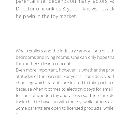
parental filter depends on many factors.
Director of iconkids & youth, knows how c
help win in the toy market.
What retailers and the industry cannot control is th
bedrooms and living rooms. One can only hope that t
the mother‘s design concept.
Even more important, however, is whether the pro
attitudes of the parents. For years, iconkids & yout
choosing which parents are invited to take part in 
because when it comes to electronic toys for small 
for fans of wooden toy and vice versa. There are a
their child to have fun with the toy, while others ex
Some parents are open to licensed products, while 