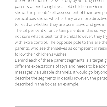
the Vorlesemonitor 2024 study by Stiftung Lesen, a
parents of one to eight-year-old children in German
shows the parents‘ self-assessment of their own pare
vertical axis shows whether they are more directive
to read or whether they are permissive and give in t
The 29 per cent of uncertain parents in this survey
not sure what is best for the child.However, they t
with extra control. The opposite pole to this are th
parents, who see themselves as competent in raisi
follow their children‘s wishes.
Behind each of these parent segments is a target 
different expectations of toys and needs to be ad
messages via suitable channels. It would go beyond 
describe the segments in detail.However, the perso
described in the box as an example.