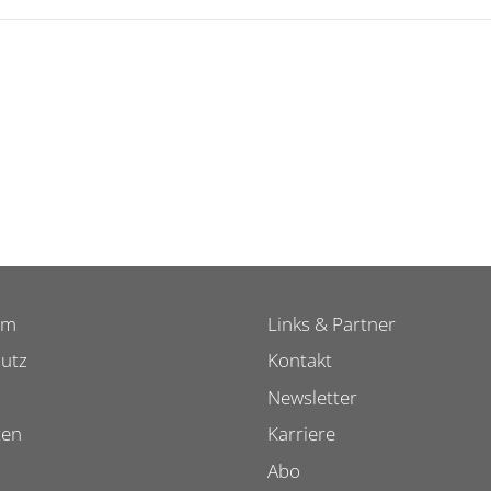
um
Links & Partner
utz
Kontakt
Newsletter
ten
Karriere
Abo