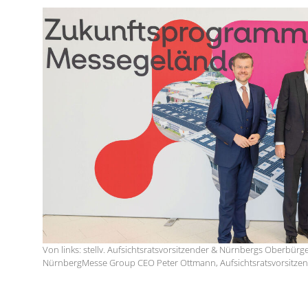
Von links: stellv. Aufsichtsratsvorsitzender & Nürnbergs Oberbürg
NürnbergMesse Group CEO Peter Ottmann, Aufsichtsratsvorsitzend