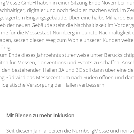
bergMesse GmbH haben in einer Sitzung Ende November nun
hhaltiger, digitaler und noch flexibler machen wird. Im Z
gelagertem Eingangsgebäude. Über eine halbe Milliarde Eu
eb der neuen Gebäude steht die Nachhaltigkeit im Vordergr
me für die Messestadt Nürnberg in puncto Nachhaltigkeit u
ben, setzen diesen Weg zum Wohle unserer Kunden weiter
König.
 zum Ende dieses Jahrzehnts stufenweise unter Berücksicht
ten für Messen, Conventions und Events zu schaffen. Anschl
den bestehenden Hallen 3A und 3C soll dann über eine deut
gang Süd wird das Messezentrum nach Süden öffnen und dam
logistische Versorgung der Hallen verbessern.
Mit Bienen zu mehr Inklusion
Seit diesem Jahr arbeiten die NürnbergMesse und noris