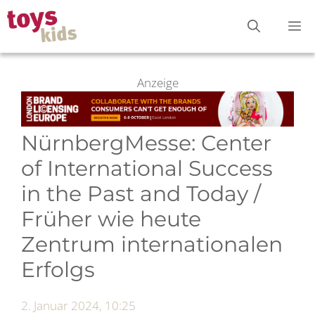
Zum
M
Inhalt
springen
Anzeige
NürnbergMesse: Center
of International Success
in the Past and Today /
Früher wie heute
Zentrum internationalen
Erfolgs
2. Januar 2024, 10:25