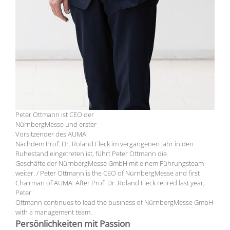
Peter Ottmann ist CEO der
NürnbergMesse und erster
Vorsitzender des AUMA.
Nachdem Prof. Dr. Roland Fleck im vergangenen Jahr in den
Ruhestand eingetreten ist, führt Peter Ottmann die
Geschäfte der NürnbergMesse GmbH mit einem Führungsteam
weiter. / Peter Ottmann is the CEO of NürnbergMesse and first
Chairman of AUMA. After Prof. Dr. Roland Fleck retired last year,
Peter
Ottmann continues to lead the business of NürnbergMesse GmbH
with a management team.
Persönlichkeiten mit Passion