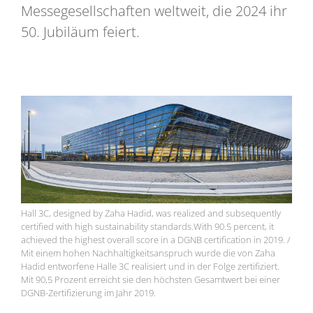
Messegesellschaften weltweit, die 2024 ihr
50. Jubiläum feiert.
Hall 3C, designed by Zaha Hadid, was realized and subsequently
certified with high sustainability standards.With 90.5 percent, it
achieved the highest overall score in a DGNB certification in 2019. /
Mit einem hohen Nachhaltigkeitsanspruch wurde die von Zaha
Hadid entworfene Halle 3C realisiert und in der Folge zertifiziert.
Mit 90,5 Prozent erreicht sie den höchsten Gesamtwert bei einer
DGNB-Zertifizierung im Jahr 2019.