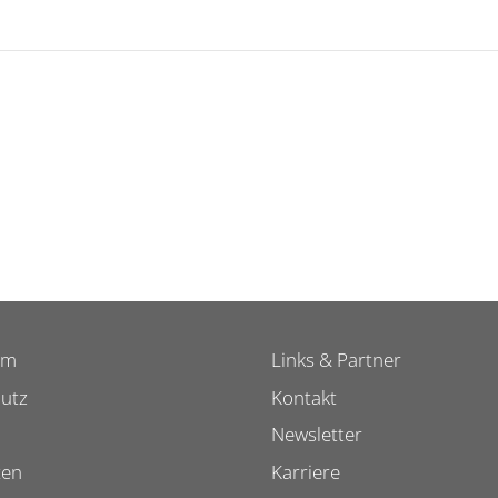
um
Links & Partner
utz
Kontakt
Newsletter
ten
Karriere