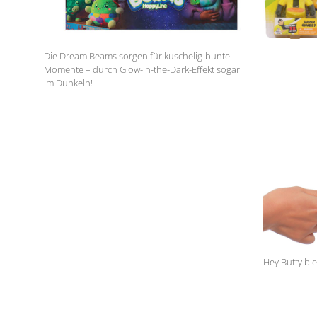
Die Dream Beams sorgen für kuschelig-bunte
Momente – durch Glow-in-the-Dark-Effekt sogar
im Dunkeln!
Hey Butty bi