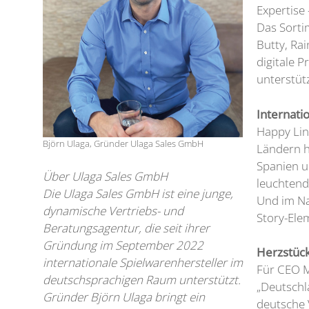
Expertise
Das Sortim
Butty, Ra
digitale 
unterstütz
Internati
Happy Lin
Björn Ulaga, Gründer Ulaga Sales GmbH
Ländern h
Spanien u
Über Ulaga Sales GmbH
leuchtend
Die Ulaga Sales GmbH ist eine junge,
Und im Na
dynamische Vertriebs- und
Story-Ele
Beratungsagentur, die seit ihrer
Gründung im September 2022
Herzstüc
internationale Spielwarenhersteller im
Für CEO M
deutschsprachigen Raum unterstützt.
„Deutschl
Gründer Björn Ulaga bringt ein
deutsche 