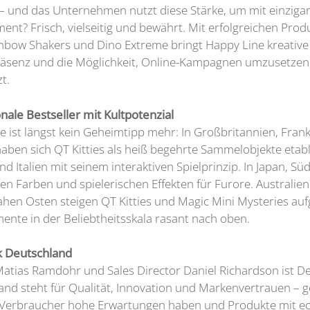
 – und das Unternehmen nutzt diese Stärke, um mit einzigar
ent? Frisch, vielseitig und bewährt. Mit erfolgreichen Prod
inbow Shakers und Dino Extreme bringt Happy Line kreativ
Präsenz und die Möglichkeit, Online-Kampagnen umzusetzen, 
t.
onale Bestseller mit Kultpotenzial
e ist längst kein Geheimtipp mehr: In Großbritannien, Frank
aben sich QT Kitties als heiß begehrte Sammelobjekte etabl
nd Italien mit seinem interaktiven Spielprinzip. In Japan, 
en Farben und spielerischen Effekten für Furore. Australien
hen Osten steigen QT Kitties und Magic Mini Mysteries au
mente in der Beliebtheitsskala rasant nach oben.
k Deutschland
atias Ramdohr und Sales Director Daniel Richardson ist De
and steht für Qualität, Innovation und Markenvertrauen – g
Verbraucher hohe Erwartungen haben und Produkte mit ech