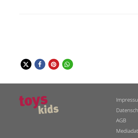
Impress
Datensch
AGB
Mediada