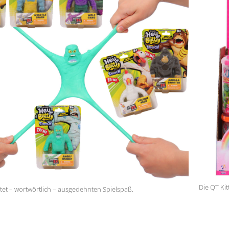
Die QT Ki
etet – wortwörtlich – ausgedehnten Spielspaß.