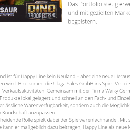
Das Portfolio stetig er
und mit gezielten Mar
begeistern.
nd ist für Happy Line kein Neuland – aber eine neue Heraus
n wird. Hier kommt die Ulaga Sales GmbH ins Spiel: Vertri
r Verkaufsaktivitäten. Gemeinsam mit der Firma Waiky Ger
 Produkte lokal gelagert und schnell an den Fach- und Einze
verlässliche Warenverfügbarkeit, sondern auch die Möglichke
 Kundschaft anzupassen.
cheidende Rolle spielt dabei der Spielwarenfachhandel. Mit
e kann er maßgeblich dazu beitragen, Happy Line als neue 