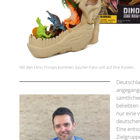
Mit den Dino Troops kommen Saurier-Fans voll auf ihre Kosten.
Deutschla
angegange
sämtliche
beliebten
nur eine 
deutschen
Eine ents
Zielgrupp