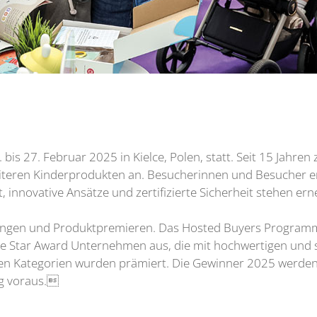
bis 27. Februar 2025 in Kielce, Polen, statt. Seit 15 Jahren 
eiteren Kinderprodukten an. Besucherinnen und Besucher er
t, innovative Ansätze und zertifizierte Sicherheit stehen er
lungen und Produktpremieren. Das Hosted Buyers Programm, s
Time Star Award Unternehmen aus, die mit hochwertigen und 
en Kategorien wurden prämiert. Die Gewinner 2025 werden 
ng voraus.