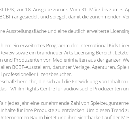
BLTF/K) zur 18. Ausgabe zurück. Vom 31. März bis zum 3. Ap
 (BCBF) angesiedelt und spiegelt damit die zunehmenden V
gere Ausstellungsfläche und eine deutlich erweiterte Licens
hlen: ein erweitertes Programm der International Kids Li
o Review sowie ein brandneuer Arts Licensing Bereich. Letzt
en und Produzenten von Medieninhalten aus der ganzen Wel
t allen BCBF-Ausstellern, darunter Verlage, Agenturen, Sp
l professioneller Lizenzbesucher.
schäftsbereiche, die sich auf die Entwicklung von Inhalten
: das TV/Film Rights Centre für audiovisuelle Produzenten 
k Fair jedes Jahr eine zunehmende Zahl von Spielzeugunter
Inhalte für ihre Produkte zu entdecken. Um diesen Trend zu
 Unternehmen Raum bietet und ihre Sichtbarkeit auf der Me