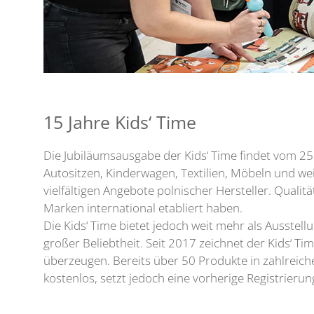
15 Jahre Kids‘ Time
Die Jubiläumsausgabe der Kids‘ Time findet vom 25. 
Autositzen, Kinderwagen, Textilien, Möbeln und w
vielfältigen Angebote polnischer Hersteller. Qualitä
Marken international etabliert haben.
Die Kids‘ Time bietet jedoch weit mehr als Ausstel
großer Beliebtheit. Seit 2017 zeichnet der Kids‘ 
überzeugen. Bereits über 50 Produkte in zahlreich
kostenlos, setzt jedoch eine vorherige Registrieru