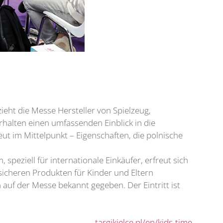
zieht die Messe Hersteller von Spielzeug,
halten einen umfassenden Einblick in die
neut im Mittelpunkt – Eigenschaften, die polnische
peziell für internationale Einkäufer, erfreut sich
sicheren Produkten für Kinder und Eltern
auf der Messe bekannt gegeben. Der Eintritt ist
targikielce.pl/en/kids-time