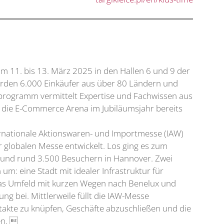
vom 11. bis 13. März 2025 in den Hallen 6 und 9 der
werden 6.000 Einkäufer aus über 80 Ländern und
sprogramm vermittelt Expertise und Fachwissen aus
e die E-Commerce Arena im Jubiläumsjahr bereits
nternationale Aktionswaren- und Importmesse (IAW)
r globalen Messe entwickelt. Los ging es zum
n und rund 3.500 Besuchern in Hannover. Zwei
um: eine Stadt mit idealer Infrastruktur für
Das Umfeld mit kurzen Wegen nach Benelux und
ung bei. Mittlerweile füllt die IAW-Messe
takte zu knüpfen, Geschäfte abzuschließen und die
en. 