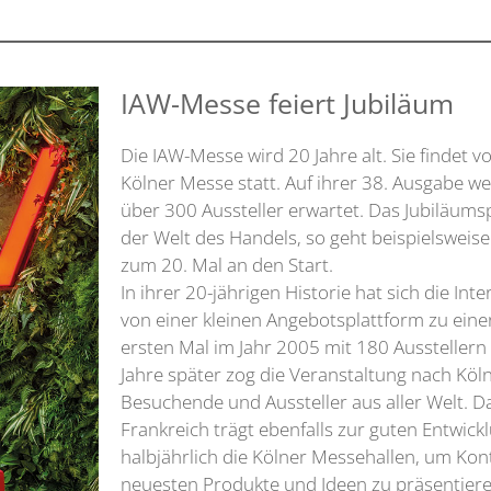
IAW-Messe feiert Jubiläum
Die IAW-Messe wird 20 Jahre alt. Sie findet 
Kölner Messe statt. Auf ihrer 38. Ausgabe 
über 300 Aussteller erwartet. Das Jubiläum
der Welt des Handels, so geht beispielsweis
zum 20. Mal an den Start.
In ihrer 20-jährigen Historie hat sich die I
von einer kleinen Angebotsplattform zu eine
ersten Mal im Jahr 2005 mit 180 Aussteller
Jahre später zog die Veranstaltung nach Köln 
Besuchende und Aussteller aus aller Welt. 
Frankreich trägt ebenfalls zur guten Entwickl
halbjährlich die Kölner Messehallen, um Kon
neuesten Produkte und Ideen zu präsentier