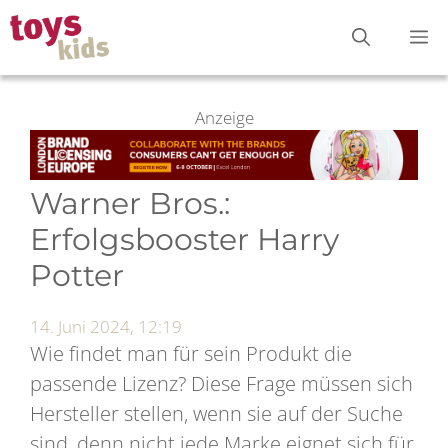
Zum
M
Inhalt
springen
Anzeige
Warner Bros.:
Erfolgsbooster Harry
Potter
14. Juni 2024, 12:19
Wie findet man für sein Produkt die
passende Lizenz? Diese Frage müssen sich
Hersteller stellen, wenn sie auf der Suche
sind, denn nicht jede Marke eignet sich für