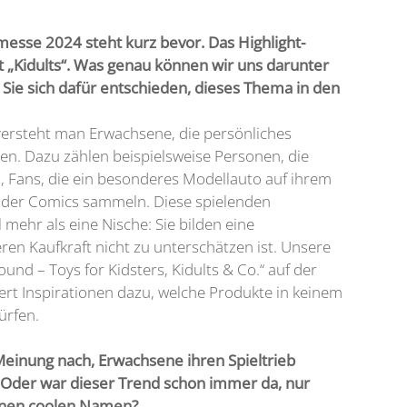
messe 2024 steht kurz bevor. Das Highlight-
t „Kidults“. Was genau können wir uns darunter
 Sie sich dafür entschieden, dieses Thema in den
 versteht man Erwachsene, die persönliches
gen. Dazu zählen beispielsweise Personen, die
n, Fans, die ein besonderes Modellauto auf ihrem
oder Comics sammeln. Diese spielenden
 mehr als eine Nische: Sie bilden eine
ren Kaufkraft nicht zu unterschätzen ist. Unsere
ound – Toys for Kidsters, Kidults & Co.“ auf der
rt Inspirationen dazu, welche Produkte in keinem
ürfen.
einung nach, Erwachsene ihren Spieltrieb
 Oder war dieser Trend schon immer da, nur
einen coolen Namen?