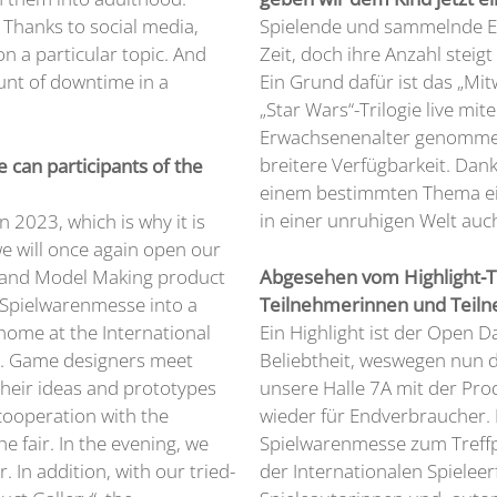
. Thanks to social media,
Spielende und sammelnde Erw
n a particular topic. And
Zeit, doch ihre Anzahl steig
ount of downtime in a
Ein Grund dafür ist das „Mit
„Star Wars“-Trilogie live mi
Erwachsenenalter genommen
breitere Verfügbarkeit. Dan
e can participants of the
einem bestimmten Thema einf
in einer unruhigen Welt auch
n 2023, which is why it is
we will once again open our
s and Model Making product
Abgesehen vom Highlight-Th
e Spielwarenmesse into a
Teilnehmerinnen und Teiln
home at the International
Ein Highlight ist der Open D
n. Game designers meet
Beliebtheit, weswegen nun d
their ideas and prototypes
unsere Halle 7A mit der P
 cooperation with the
wieder für Endverbraucher. 
e fair. In the evening, we
Spielwarenmesse zum Treffpu
. In addition, with our tried-
der Internationalen Spiele