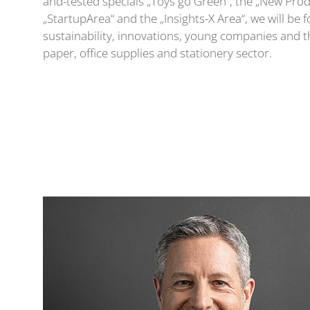
and-tested specials „Toys go Green“, the „New Produ
„StartupArea“ and the „Insights-X Area“, we will be 
sustainability, innovations, young companies and th
paper, office supplies and stationery sector.