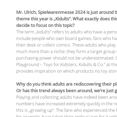
Mr. Ulrich, Spielwarenmesse 2024 is just around t
theme this year is „Kidults“. What exactly does t
decide to focus on this topic?
The term „kidults“ refers to adults who have a perso
include people who own board games, fans who hav
their desk or collect comics. These adults who pla
much more than a niche: they form a target group 
purchasing power should not be underestimated. Ou
Playground – Toys for Kidsters, Kidults & Co.“ at 
provides inspiration on which products no toy stor
Why do you think adults are rediscovering their pla
Or has this trend always been around, we‘re just g
Playing and collecting adults have indeed been arou
numbers have increased extremely quickly in the r
this is „growing up“. The fans who experienced the fir
for example, have taken their enthusiasm for it wi