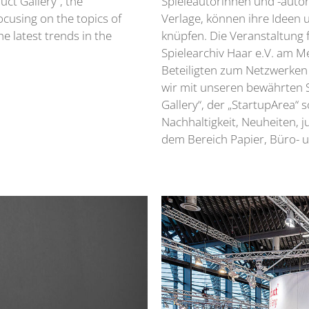
ct Gallery“, the
Spieleautorinnen und -autor
focusing on the topics of
Verlage, können ihre Ideen 
e latest trends in the
knüpfen. Die Veranstaltung
Spielearchiv Haar e.V. am Me
Beteiligten zum Netzwerken
wir mit unseren bewährten S
Gallery“, der „StartupArea“ 
Nachhaltigkeit, Neuheiten,
dem Bereich Papier, Büro- 