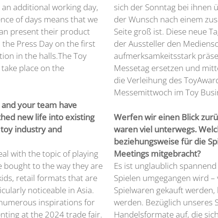
 an additional working day,
sich der Sonntag bei ihnen
uence of days means that we
der Wunsch nach einem zusät
can present their product
Seite groß ist. Diese neue T
 the Press Day on the first
der Aussteller den Mediensc
tion in the halls.The Toy
aufmerksamkeitsstark präse
 take place on the
Messetag ersetzen und mitt
die Verleihung des ToyAwar
Messemittwoch im Toy Busin
ou and your team have
ed new life into existing
Werfen wir einen Blick zur
 toy industry and
waren viel unterwegs. Welc
beziehungsweise für die S
eal with the topic of playing
Meetings mitgebracht?
 bought to the way they are
Es ist unglaublich spannen
ids, retail formats that are
Spielen umgegangen wird –
cularly noticeable in Asia.
Spielwaren gekauft werden, b
 numerous inspirations for
werden. Bezüglich unseres Sp
enting at the 2024 trade fair.
Handelsformate auf, die sich 