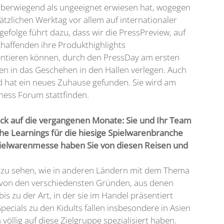
 überwiegend als ungeeignet erwiesen hat, wogegen
zlichen Werktag vor allem auf internationaler
agefolge führt dazu, dass wir die PressPreview, auf
haffenden ihre Produkthighlights
ntieren können, durch den PressDay am ersten
en in das Geschehen in den Hallen verlegen. Auch
d hat ein neues Zuhause gefunden. Sie wird am
ess Forum stattfinden.
ück auf die vergangenen Monate: Sie und Ihr Team
he Learnings für die hiesige Spielwarenbranche
pielwarenmesse haben Sie von diesen Reisen und
d zu sehen, wie in anderen Ländern mit dem Thema
 von den verschiedensten Gründen, aus denen
is zu der Art, in der sie im Handel präsentiert
ecials zu den Kidults fallen insbesondere in Asien
völlig auf diese Zielgruppe spezialisiert haben.