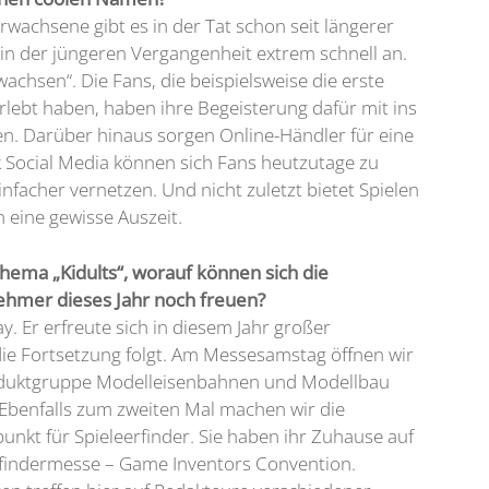
achsene gibt es in der Tat schon seit längerer
t in der jüngeren Vergangenheit extrem schnell an.
wachsen“. Die Fans, die beispielsweise die erste
terlebt haben, haben ihre Begeisterung dafür mit ins
. Darüber hinaus sorgen Online-Händler für eine
k Social Media können sich Fans heutzutage zu
acher vernetzen. Und nicht zuletzt bietet Spielen
 eine gewisse Auszeit.
ema „Kidults“, worauf können sich die
ehmer dieses Jahr noch freuen?
ay. Er erfreute sich in diesem Jahr großer
ie Fortsetzung folgt. Am Messesamstag öffnen wir
roduktgruppe Modelleisenbahnen und Modellbau
Ebenfalls zum zweiten Mal machen wir die
nkt für Spieleerfinder. Sie haben ihr Zuhause auf
erfindermesse – Game Inventors Convention.