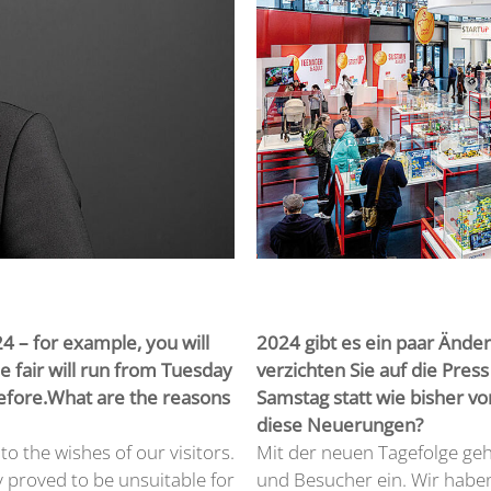
4 – for example, you will
2024 gibt es ein paar Ände
e fair will run from Tuesday
verzichten Sie auf die Pres
efore.What are the reasons
Samstag statt wie bisher vo
diese Neuerungen?
o the wishes of our visitors.
Mit der neuen Tagefolge ge
 proved to be unsuitable for
und Besucher ein. Wir haben