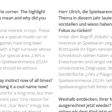
he corner. The highlight
Herr Ulrich, die Spielwaren
his mean and why did you
Thema in diesem Jahr laute
vorstellen und wieso haben
nal interest in toys. These
Fokus zu rücken?
e a special model car on
Unter dem Begriff „Kidults“
y games have long been
Interesse an Spielwaren zei
with a high turnover whose
Brettspiele ihr Eigen nenne
r special area „Life‘s a
Schreibtisch stehen haben 
the Spielwarenmesse 2024+
Erwachsenen sind längst viel
e should be without.
umsatzstarke Zielgruppe, de
Sonderfläche „Life’s a Playgr
Spielwarenmesse 2024+ liefe
y instinct now of all times?
Spielwarengeschäft fehlen d
iving it a cool name now?
nd for a long time, but their
ecent past. One reason for
Weshalb entdecken, Ihrer M
st „Star Wars“ trilogy live,
ausgerechnet jetzt wieder?
th them into adulthood.
geben wir dem Kind jetzt 