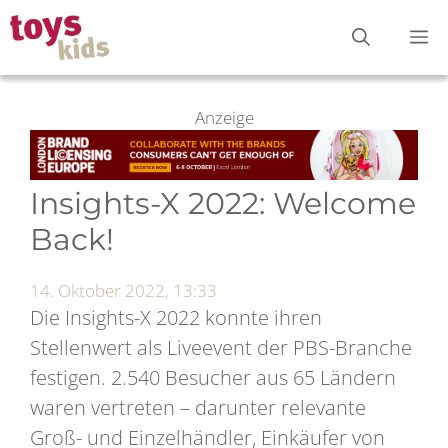
Zum
M
Inhalt
springen
Anzeige
Insights-X 2022: Welcome
Back!
14. Oktober 2022, 13:33
Die Insights-X 2022 konnte ihren
Stellenwert als Liveevent der PBS-Branche
festigen. 2.540 Besucher aus 65 Ländern
waren vertreten – darunter relevante
Groß- und Einzelhändler, Einkäufer von