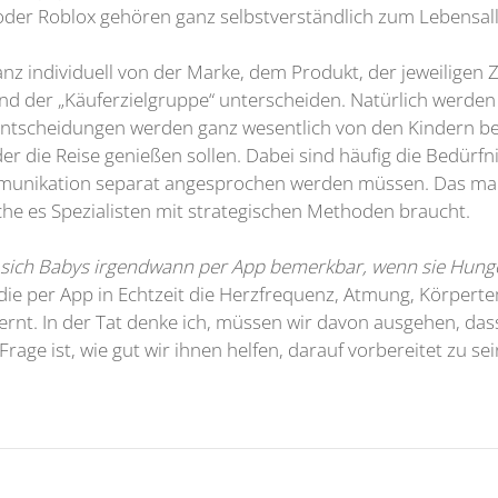
 oder Roblox gehören ganz selbstverständlich zum Lebensal
anz individuell von der Marke, dem Produkt, der jeweiligen 
d der „Käuferzielgruppe“ unterscheiden. Natürlich werden
ntscheidungen werden ganz wesentlich von den Kindern beeinf
er die Reise genießen sollen. Dabei sind häufig die Bedürf
Kommunikation separat angesprochen werden müssen. Das ma
he es Spezialisten mit strategischen Methoden braucht.
en sich Babys irgendwann per App bemerkbar, wenn sie Hun
, die per App in Echtzeit die Herzfrequenz, Atmung, Körpe
tfernt. In der Tat denke ich, müssen wir davon ausgehen, da
rage ist, wie gut wir ihnen helfen, darauf vorbereitet zu sei