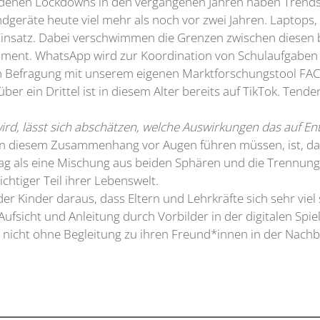
enen Lockdowns in den vergangenen Jahren haben Trends, d
Endgeräte heute viel mehr als noch vor zwei Jahren. Lapto
Einsatz. Dabei verschwimmen die Grenzen zwischen diesen
ment. WhatsApp wird zur Koordination von Schulaufgaben un
n Befragung mit unserem eigenen Marktforschungstool FACT 
er ein Drittel ist in diesem Alter bereits auf TikTok. Tende
ird, lässt sich abschätzen, welche Auswirkungen das auf En
 in diesem Zusammenhang vor Augen führen müssen, ist, das
ag als eine Mischung aus beiden Sphären und die Trennung vo
ichtiger Teil ihrer Lebenswelt.
r Kinder daraus, dass Eltern und Lehrkräfte sich sehr viel s
Aufsicht und Anleitung durch Vorbilder in der digitalen Spi
ie nicht ohne Begleitung zu ihren Freund*innen in der Nachb