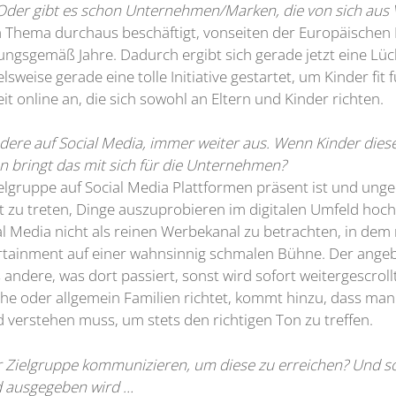
n? Oder gibt es schon Unternehmen/Marken, die von sich a
 dem Thema durchaus beschäftigt, vonseiten der Europäisch
ngsgemäß Jahre. Dadurch ergibt sich gerade jetzt eine Lüc
sweise gerade eine tolle Initiative gestartet, um Kinder fit
t online an, die sich sowohl an Eltern und Kinder richten.
ndere auf Social Media, immer weiter aus. Wenn Kinder die
bringt das mit sich für die Unternehmen?
elgruppe auf Social Media Plattformen präsent ist und ungeh
kt zu treten, Dinge auszuprobieren im digitalen Umfeld hoch
al Media nicht als reinen Werbekanal zu betrachten, in de
ertainment auf einer wahnsinnig schmalen Bühne. Der an
 andere, was dort passiert, sonst wird sofort weitergescrollt
che oder allgemein Familien richtet, kommt hinzu, dass man
verstehen muss, um stets den richtigen Ton zu treffen.
Zielgruppe kommunizieren, um diese zu erreichen? Und sol
d ausgegeben wird …