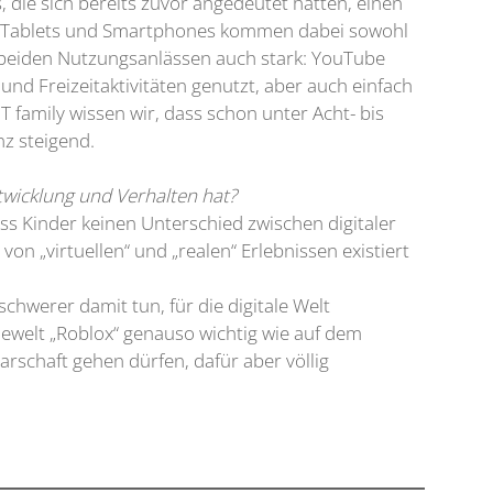
ie sich bereits zuvor angedeutet hatten, einen
ps, Tablets und Smartphones kommen dabei sowohl
 beiden Nutzungsanlässen auch stark: YouTube
d Freizeitaktivitäten genutzt, aber auch einfach
family wissen wir, dass schon unter Acht- bis
nz steigend.
twicklung und Verhalten hat?
s Kinder keinen Unterschied zwischen digitaler
n „virtuellen“ und „realen“ Erlebnissen existiert
chwerer damit tun, für die digitale Welt
elewelt „Roblox“ genauso wichtig wie auf dem
arschaft gehen dürfen, dafür aber völlig