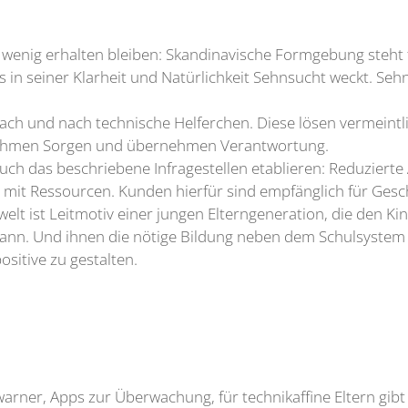
in wenig erhalten bleiben: Skandinavische Formgebung steh
s in seiner Klarheit und Natürlichkeit Sehnsucht weckt. Se
nach und nach technische Helferchen. Diese lösen vermeint
 nehmen Sorgen und übernehmen Verantwortung.
ch das beschriebene Infragestellen etablieren: Reduzierte 
it Ressourcen. Kunden hierfür sind empfänglich für Geschi
t ist Leitmotiv einer jungen Elterngeneration, die den Kin
ann. Und ihnen die nötige Bildung neben dem Schulsystem 
sitive zu gestalten.
rner, Apps zur Überwachung, für technikaffine Eltern gibt 