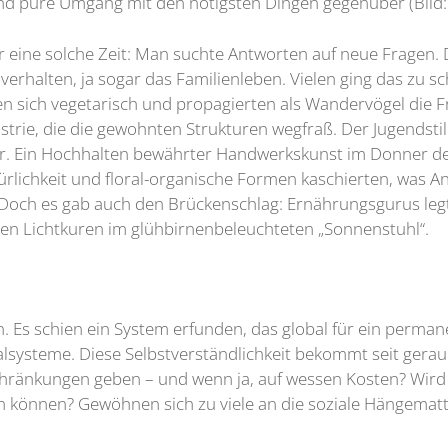
nd pure Umgang mit den nötigsten Dingen gegenüber (Bild:
eine solche Zeit: Man suchte Antworten auf neue Fragen. Di
rhalten, ja sogar das Familienleben. Vielen ging das zu sch
 sich vegetarisch und propagierten als Wandervögel die Fr
trie, die die gewohnten Strukturen wegfraß. Der Jugendsti
ter. Ein Hochhalten bewährter Handwerkskunst im Donner de
rlichkeit und floral-organische Formen kaschierten, was 
. Doch es gab auch den Brückenschlag: Ernährungsgurus leg
en Lichtkuren im glühbirnenbeleuchteten „Sonnenstuhl“.
n. Es schien ein System erfunden, das global für ein perma
lsysteme. Diese Selbstverständlichkeit bekommt seit geraume
chränkungen geben – und wenn ja, auf wessen Kosten? Wird 
n können? Gewöhnen sich zu viele an die soziale Hängematte