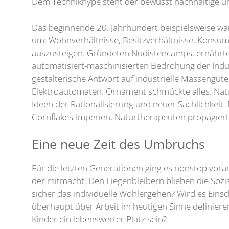
Dem Technikhype steht der bewusst nachhaltige u
Das beginnende 20. Jahrhundert beispielsweise war 
um: Wohnverhältnisse, Besitzverhältnisse, Konsumve
auszusteigen. Gründeten Nudistencamps, ernährten
automatisiert-maschinisierten Bedrohung der Indus
gestalterische Antwort auf industrielle Massengü
Elektroautomaten. Ornament schmückte alles. Natü
Ideen der Rationalisierung und neuer Sachlichkeit
Cornflakes-Imperien, Naturtherapeuten propagiert
Eine neue Zeit des Umbruchs
Für die letzten Generationen ging es nonstop vora
der mitmacht. Den Liegenbleibern blieben die Sozia
sicher das individuelle Wohlergehen? Wird es Eins
überhaupt über Arbeit im heutigen Sinne definiere
Kinder ein lebenswerter Platz sein?