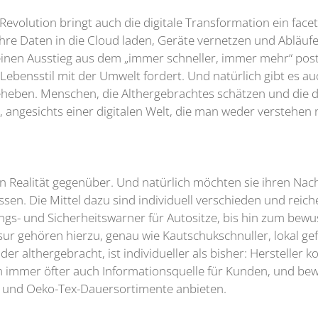
Revolution bringt auch die digitale Transformation ein fac
ihre Daten in die Cloud laden, Geräte vernetzen und Abläufe
einen Ausstieg aus dem „immer schneller, immer mehr“ post
ebensstil mit der Umwelt fordert. Und natürlich gibt es 
beheben. Menschen, die Althergebrachtes schätzen und die 
, angesichts einer digitalen Welt, die man weder verstehen
ten Realität gegenüber. Und natürlich möchten sie ihren N
lassen. Die Mittel dazu sind individuell verschieden und r
gs- und Sicherheitswarner für Autositze, bis hin zum bew
sur gehören hierzu, genau wie Kautschukschnuller, lokal g
r althergebracht, ist individueller als bisher: Hersteller 
rn immer öfter auch Informationsquelle für Kunden, und be
e und Oeko-Tex-Dauersortimente anbieten.