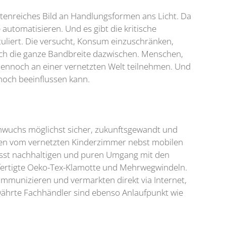
ettenreiches Bild an Handlungsformen ans Licht. Da
 automatisieren. Und es gibt die kritische
uliert. Die versucht, Konsum einzuschränken,
auch die ganze Bandbreite dazwischen. Menschen,
dennoch an einer vernetzten Welt teilnehmen. Und
 noch beeinflussen kann.
achwuchs möglichst sicher, zukunftsgewandt und
eichen vom vernetzten Kinderzimmer nebst mobilen
usst nachhaltigen und puren Umgang mit den
efertigte Oeko-Tex-Klamotte und Mehrwegwindeln.
kommunizieren und vermarkten direkt via Internet,
währte Fachhändler sind ebenso Anlaufpunkt wie