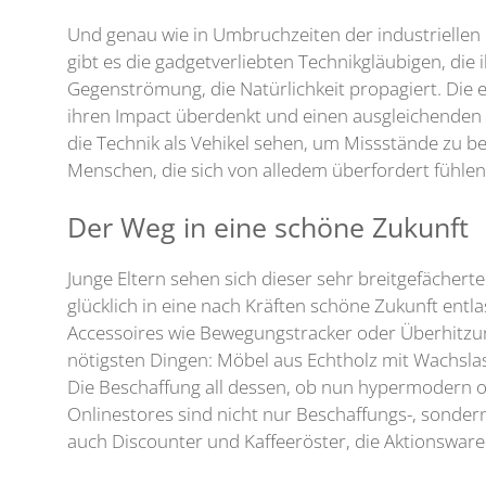
Und genau wie in Umbruchzeiten der industriellen 
gibt es die gadgetverliebten Technikgläubigen, die 
Gegenströmung, die Natürlichkeit propagiert. Die 
ihren Impact überdenkt und einen ausgleichenden L
die Technik als Vehikel sehen, um Missstände zu 
Menschen, die sich von alledem überfordert fühlen
Der Weg in eine schöne Zukunft
Junge Eltern sehen sich dieser sehr breitgefächer
glücklich in eine nach Kräften schöne Zukunft ent
Accessoires wie Bewegungstracker oder Überhitzun
nötigsten Dingen: Möbel aus Echtholz mit Wachsla
Die Beschaffung all dessen, ob nun hypermodern ode
Onlinestores sind nicht nur Beschaffungs-, sonde
auch Discounter und Kaffeeröster, die Aktionswar