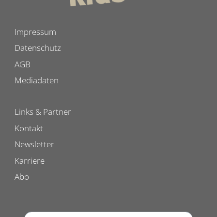
Impressum
Datenschutz
AGB
Mediadaten
Links & Partner
Kontakt
Newsletter
Karriere
Abo