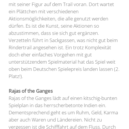
mit seiner Figur auf dem Trail voran. Dort wartet
ein Plättchen mit verschiedenen
Aktionsmöglichkeiten, die alle genutzt werden
dürfen. Es ist die Kunst, seine Aktionen so
abzustimmen, dass sie sich gut ergänzen.
Verzetteln führt in Sackgassen, was nicht gut beim
Rindertrail angesehen ist. Ein trotz Komplexität
doch eher einfaches Vorgehen mit gut
unterstützendem Spielmaterial hat das Spiel weit
oben beim Deutschen Spielepreis landen lassen (2.
Platz!).
Rajas of the Ganges
Rajas of the Ganges lädt auf einen kitschig-bunten
Spielplan in das herrscherbetonte Indien ein.
Dementsprechend geht es um Ruhm, Geld, Karma
aber auch Waren und Ländereien. Nicht zu
vergessen ist die Schifffahrt auf dem Fluss. Durch