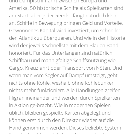
und Dampfschifffahrt zwischen Europa und
Amerika. 50 historische Schiffe als Spielkarten sind
am Start, aber jeder Reeder fängt natürlich klein
an. Schiffe in Bewegung bringen Geld und Vorteile.
Gewonnenes Kapital wird investiert, um schneller
den Atlantik zu überqueren. Und wie in der Historie
wird der jeweils Schnellste mit dem Blauen Band
honoriert. Für das Unterfangen sind natürlich
Schiffbau und mannigfaltige Schiffsnutzung wie
Cargo, Kreuzfahrt oder Transport von Nöten. Und
wenn man vom Segler auf Dampf umsteigt, geht
nichts ohne Kohle, weshalb ohne Kohlebunker
nichts mehr funktioniert. Alle Handlungen greifen
filigran ineinander und werden durch Spielkarten
in Aktion ge-bracht. Wie in modernen Spielen
üblich, bleiben gespielte Karten abgelegt und
können erst durch den Direktor wieder auf die
Hand genommen werden. Dieses beliebte System