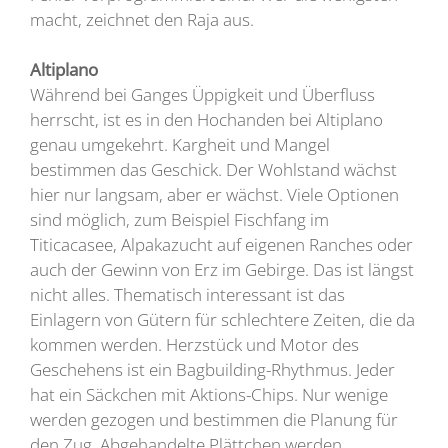
macht, zeichnet den Raja aus.
Altiplano
Während bei Ganges Üppigkeit und Überfluss
herrscht, ist es in den Hochanden bei Altiplano
genau umgekehrt. Kargheit und Mangel
bestimmen das Geschick. Der Wohlstand wächst
hier nur langsam, aber er wächst. Viele Optionen
sind möglich, zum Beispiel Fischfang im
Titicacasee, Alpakazucht auf eigenen Ranches oder
auch der Gewinn von Erz im Gebirge. Das ist längst
nicht alles. Thematisch interessant ist das
Einlagern von Gütern für schlechtere Zeiten, die da
kommen werden. Herzstück und Motor des
Geschehens ist ein Bagbuilding-Rhythmus. Jeder
hat ein Säckchen mit Aktions-Chips. Nur wenige
werden gezogen und bestimmen die Planung für
den Zug. Abgehandelte Plättchen werden