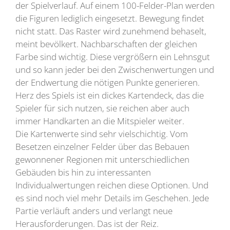
der Spielverlauf. Auf einem 100-Felder-Plan werden
die Figuren lediglich eingesetzt. Bewegung findet
nicht statt. Das Raster wird zunehmend behaselt,
meint bevölkert. Nachbarschaften der gleichen
Farbe sind wichtig. Diese vergrößern ein Lehnsgut
und so kann jeder bei den Zwischenwertungen und
der Endwertung die nötigen Punkte generieren.
Herz des Spiels ist ein dickes Kartendeck, das die
Spieler für sich nutzen, sie reichen aber auch
immer Handkarten an die Mitspieler weiter.
Die Kartenwerte sind sehr vielschichtig. Vom
Besetzen einzelner Felder über das Bebauen
gewonnener Regionen mit unterschiedlichen
Gebäuden bis hin zu interessanten
Individualwertungen reichen diese Optionen. Und
es sind noch viel mehr Details im Geschehen. Jede
Partie verläuft anders und verlangt neue
Herausforderungen. Das ist der Reiz.