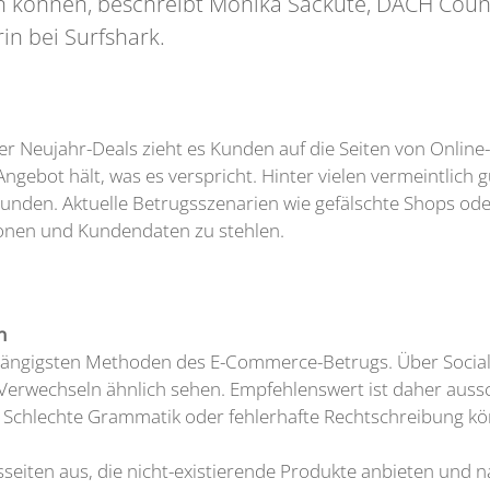
en können, beschreibt Monika Sackute, DACH Coun
n bei Surfshark.
er Neujahr-Deals zieht es Kunden auf die Seiten von Onl
ngebot hält, was es verspricht. Hinter vielen vermeintlich
nden. Aktuelle Betrugsszenarien wie gefälschte Shops ode
onen und Kundendaten zu stehlen.
n
gängigsten Methoden des E-Commerce-Betrugs. Über Social 
Verwechseln ähnlich sehen. Empfehlenswert ist daher aussc
. Schlechte Grammatik oder fehlerhafte Rechtschreibung kö
eiten aus, die nicht-existierende Produkte anbieten und 