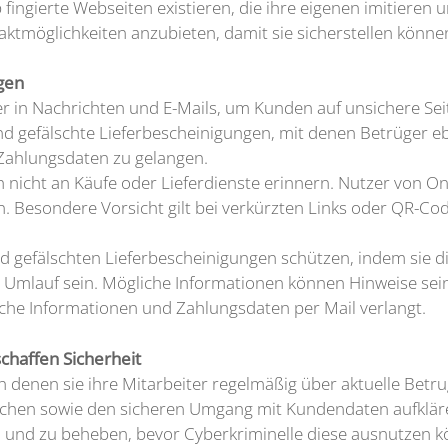
fingierte Webseiten existieren, die ihre eigenen imitieren 
aktmöglichkeiten anzubieten, damit sie sicherstellen könne
gen
r in Nachrichten und E-Mails, um Kunden auf unsichere Seit
ind gefälschte Lieferbescheinigungen, mit denen Betrüger e
 Zahlungsdaten zu gelangen.
ch nicht an Käufe oder Lieferdienste erinnern. Nutzer von O
Besondere Vorsicht gilt bei verkürzten Links oder QR-Codes
.
 gefälschten Lieferbescheinigungen schützen, indem sie d
im Umlauf sein. Mögliche Informationen können Hinweise se
iche Informationen und Zahlungsdaten per Mail verlangt.
chaffen Sicherheit
n denen sie ihre Mitarbeiter regelmäßig über aktuelle Be
chen sowie den sicheren Umgang mit Kundendaten aufklären.
und zu beheben, bevor Cyberkriminelle diese ausnutzen kö