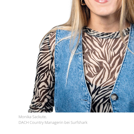
Monika Sackute,
DACH Country Managerin bei Surfshark