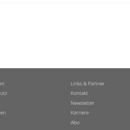
um
Links & Partner
utz
Kontakt
Newsletter
ten
Karriere
Abo