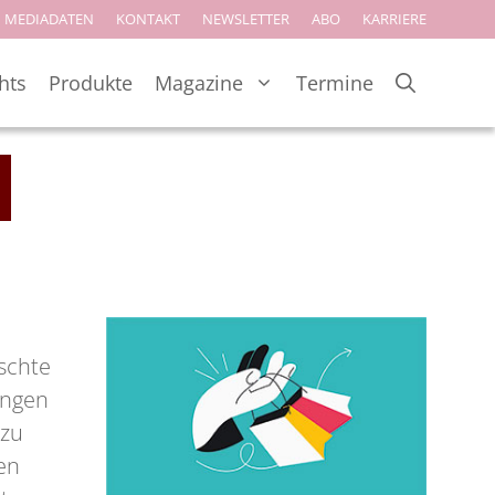
MEDIADATEN
KONTAKT
NEWSLETTER
ABO
KARRIERE
hts
Produkte
Magazine
Termine
schte
ungen
 zu
en