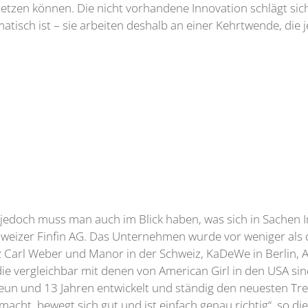
etzen können. Die nicht vorhandene Innovation schlägt sic
ematisch ist – sie arbeiten deshalb an einer Kehrtwende, die
 jedoch muss man auch im Blick haben, was sich in Sachen In
chweizer Finfin AG. Das Unternehmen wurde vor weniger als d
 Carl Weber und Manor in der Schweiz, KaDeWe in Berlin, 
die vergleichbar mit denen von American Girl in den USA s
neun und 13 Jahren entwickelt und ständig den neuesten T
emacht, bewegt sich gut und ist einfach genau richtig“, so di