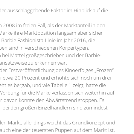
er ausschlaggebende Faktor im Hinblick auf die
 2008 im freien Fall, als der Marktanteil in den
 Marke ihre Marktposition langsam aber sicher
arbie Fashionista-Linie im Jahr 2016, die
pen sind in verschiedenen Körpertypen,
n bei Mattel großgeschrieben und der Barbie-
 ansatzweise zu erkennen war.
der Erstveröffentlichung des Kinoerfolges „Frozen“
ei etwa 20 Prozent und erhöhte sich noch um drei
 es bergab, und wie Tabelle 1 zeigt, hatte die
erbung für die Marke verlassen sich weiterhin auf
ner davon konnte den Abwärtstrend stoppen. Es
fer bei den großen Einzelhändlern sind zumindest
 den Markt, allerdings weicht das Grundkonzept und
uch eine der teuersten Puppen auf dem Markt ist,