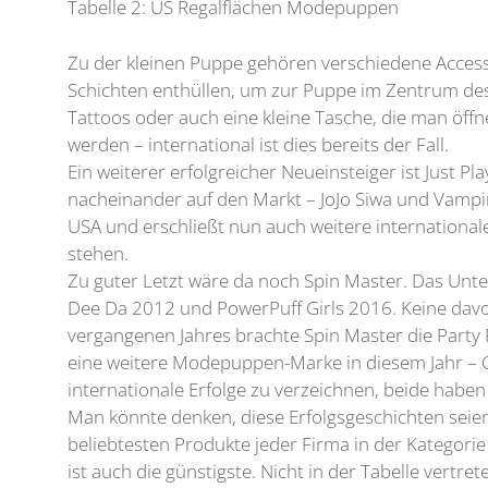
Tabelle 2: US Regalflächen Modepuppen
Zu der kleinen Puppe gehören verschiedene Accesso
Schichten enthüllen, um zur Puppe im Zentrum des B
Tattoos oder auch eine kleine Tasche, die man öff
werden – international ist dies bereits der Fall.
Ein weiterer erfolgreicher Neueinsteiger ist Just 
nacheinander auf den Markt – JoJo Siwa und Vampi
USA und erschließt nun auch weitere international
stehen.
Zu guter Letzt wäre da noch Spin Master. Das Unte
Dee Da 2012 und PowerPuff Girls 2016. Keine davon
vergangenen Jahres brachte Spin Master die Party
eine weitere Modepuppen-Marke in diesem Jahr – Of
internationale Erfolge zu verzeichnen, beide haben
Man könnte denken, diese Erfolgsgeschichten seien d
beliebtesten Produkte jeder Firma in der Kategorie
ist auch die günstigste. Nicht in der Tabelle vertre