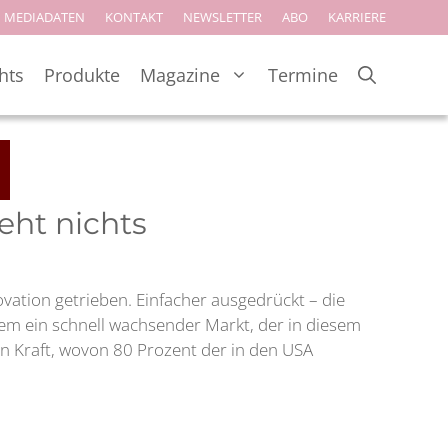
MEDIADATEN
KONTAKT
NEWSLETTER
ABO
KARRIERE
hts
Produkte
Magazine
Termine
eht nichts
vation getrieben. Einfacher ausgedrückt – die
dem ein schnell wachsender Markt, der in diesem
 in Kraft, wovon 80 Prozent der in den USA