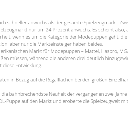
noch schneller anwuchs als der gesamte Spielzeugmarkt. Zw
elzeugmarkt nur um 24 Prozent anwuchs. Es scheint also,
Wahrheit, wenn es um die Kategorie der Modepuppen geht, d
on, aber nur die Markteinsteiger haben beides.
rikanischen Markt für Modepuppen – Mattel, Hasbro, MGA 
üßen müssen, während die anderen drei deutlich hinzugewin
t diese Entwicklung.
en in Bezug auf die Regalflächen bei den großen Einzelhän
L die bahnbrechendste Neuheit der vergangenen zwei Jahre
L-Puppe auf den Markt und eroberte die Spielzeugwelt mit