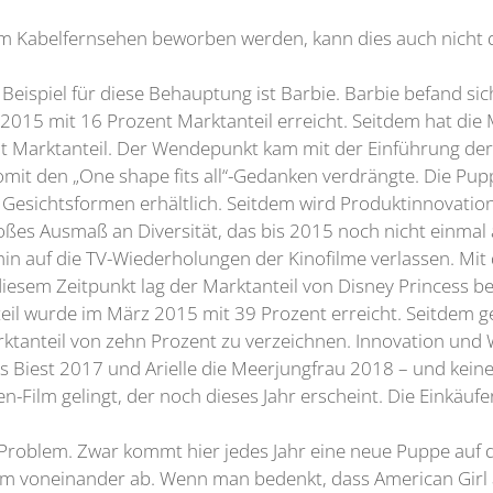
m Kabelfernsehen beworben werden, kann dies auch nicht d
Beispiel für diese Behauptung ist Barbie. Barbie befand sich
 2015 mit 16 Prozent Marktanteil erreicht. Seitdem hat die
t Marktanteil. Der Wendepunkt kam mit der Einführung der B
mit den „One shape fits all“-Gedanken verdrängte. Die Pup
Gesichtsformen erhältlich. Seitdem wird Produktinnovatio
roßes Ausmaß an Diversität, das bis 2015 noch nicht einmal
in auf die TV-Wiederholungen der Kinofilme verlassen. Mit 
esem Zeitpunkt lag der Marktanteil von Disney Princess b
l wurde im März 2015 mit 39 Prozent erreicht. Seitdem geht
tanteil von zehn Prozent zu verzeichnen. Innovation und W
as Biest 2017 und Arielle die Meerjungfrau 2018 – und kei
n-Film gelingt, der noch dieses Jahr erscheint. Die Einkäu
n Problem. Zwar kommt hier jedes Jahr eine neue Puppe auf
m voneinander ab. Wenn man bedenkt, dass American Girl a