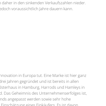
h daher in den sinkenden Verkaufszahlen nieder.
 jedoch voraussichtlich Jahre dauern kann.
novation in Europa tut. Eine Marke ist hier ganz
rei Jahren gegründet und ist bereits in allen
Alsterhaus in Hamburg, Harrods und Hamleys in
ind. Das Geheimnis des Unternehmenserfolges ist,
rends angepasst werden sowie sehr hohe
e Einschätzung eines Einkäufers. Es ist davon