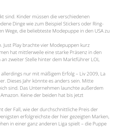
kt sind. Kinder müssen die verschiedenen
edene Dinge wie zum Beispiel Stickers oder Ring-
ten Wege, die beliebteste Modepuppe in den USA zu
en. Just Play brachte vier Modepuppen kurz
en hat mittlerweile eine starke Präsenz in den
 an zweiter Stelle hinter dem Marktführer LOL
llerdings nur mit mäßigem Erfolg – Liv 2009, La
r. Dieses Jahr könnte es anders sein. Mitte
greich sind. Das Unternehmen launchte außerdem
Amazon. Keine der beiden hat bis jetzt
 der Fall, wie der durchschnittliche Preis der
wenigsten erfolgreichste der hier gezeigten Marken,
sehen in einer ganz anderen Liga spielt – die Puppe