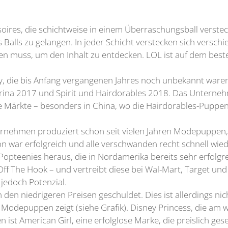
ires, die schichtweise in einem Überraschungsball verstec
alls zu gelangen. In jeder Schicht verstecken sich verschi
nen muss, um den Inhalt zu entdecken. LOL ist auf dem bes
Play, die bis Anfang vergangenen Jahres noch unbekannt war
rina 2017 und Spirit und Hairdorables 2018. Das Unternehm
e Märkte – besonders in China, wo die Hairdorables-Puppen
rnehmen produziert schon seit vielen Jahren Modepuppen, a
 war erfolgreich und alle verschwanden recht schnell wiede
 Popteenies heraus, die in Nordamerika bereits sehr erfol
f The Hook – und vertreibt diese bei Wal-Mart, Target und 
 jedoch Potenzial.
en niedrigeren Preisen geschuldet. Dies ist allerdings nicht
 Modepuppen zeigt (siehe Grafik). Disney Princess, die am 
ten ist American Girl, eine erfolglose Marke, die preislich ge