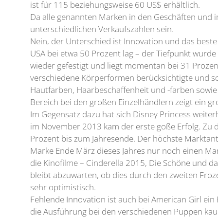
ist für 115 beziehungsweise 60 US$ erhältlich.
Da alle genannten Marken in den Geschäften und i
unterschiedlichen Verkaufszahlen sein.
Nein, der Unterschied ist Innovation und das beste 
USA bei etwa 50 Prozent lag – der Tiefpunkt wurde
wieder gefestigt und liegt momentan bei 31 Prozen
verschiedene Körperformen berücksichtigte und so
Hautfarben, Haarbeschaffenheit und -farben sowie 
Bereich bei den großen Einzelhändlern zeigt ein g
Im Gegensatz dazu hat sich Disney Princess weiterh
im November 2013 kam der erste goße Erfolg. Zu di
Prozent bis zum Jahresende. Der höchste Marktantei
Marke Ende März dieses Jahres nur noch einen Mark
die Kinofilme – Cinderella 2015, Die Schöne und d
bleibt abzuwarten, ob dies durch den zweiten Froze
sehr optimistisch.
Fehlende Innovation ist auch bei American Girl ei
die Ausführung bei den verschiedenen Puppen kau