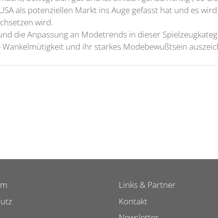
als potenziellen Markt ins Auge gefasst hat und es wird in
chsetzen wird.
n und die Anpassung an Modetrends in dieser Spielzeugkateg
e Wankelmütigkeit und ihr starkes Modebewußtsein auszeic
um
Links & Partner
utz
Kontakt
Newsletter